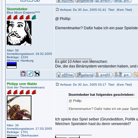
Stoertebeker
Verfasst: Do 30 Jun, 2005 01:41
Titel:
(Kein Titel)
Blue Moon Emperor****
@ Phillip:
Elementmarker? Dafür habe ich ein paar Spielste
Alter: 56
Anmeldungsdatum: 19.02.2005
_________________
Beiträge: 1224
Wohnort: Hamburg
Es gibt 10 Arten von Menschen:
Die, die das Binärsystem verstanden haben, und 
Philipp vom Walde
Verfasst: Do 30 Jun, 2005 03:17
Titel:
(Kein Titel)
Gott der Themenirrelevanz
Stoertebeker hat folgendes geschrieben:
@ Phillip:
Elementmarker? Dafür habe ich ein paar Spiel
Ich spiele das Spiel selber (Grundedition, Politik
Welchen Spielstein hast du denn verwendet?
Alter: 34
Anmeldungsdatum: 17.03.2005
Beiträge: 1701
_________________
Wohnort: Oberhausen