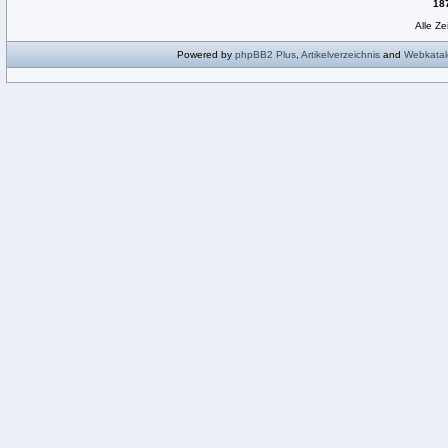
18
Alle Z
Powered by
phpBB2
Plus
,
Artikelverzeichnis
and
Webkatal