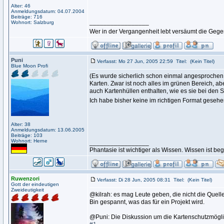
Alter: 46
Anmeldungsdatum: 04.07.2004
Beiträge: 716
_________________
Wohnort: Salzburg
Wer in der Vergangenheit lebt versäumt die Geg
Puni
Verfasst: Mo 27 Jun, 2005 22:59
Titel:
(Kein Titel)
Blue Moon Profi
(Es wurde sicherlich schon einmal angesprochen
Karten. Zwar ist noch alles im grünen Bereich, a
auch Kartenhüllen enthalten, wie es sie bei den
Ich habe bisher keine im richtigen Format gesehen
Alter: 38
Anmeldungsdatum: 13.06.2005
Beiträge: 103
Wohnort: Herne
_________________
Phantasie ist wichtiger als Wissen. Wissen ist be
Ruwenzori
Verfasst: Di 28 Jun, 2005 08:31
Titel:
(Kein Titel)
Gott der eindeutigen
Zweideutigkeit
@kilrah: es mag Leute geben, die nicht die Quelle
Bin gespannt, was das für ein Projekt wird.
@Puni: Die Diskussion um die Kartenschutzmögli