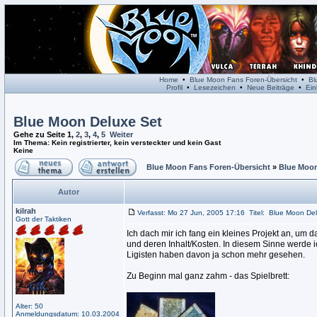
Home
•
Blue Moon Fans Foren-Übersicht
•
Bl
Profil
•
Lesezeichen
•
Neue Beiträge
•
Ein
Blue Moon Deluxe Set
Gehe zu Seite
1
,
2
,
3
,
4
,
5
Weiter
Im Thema: Kein registrierter, kein versteckter und kein Gast
Keine
Blue Moon Fans Foren-Übersicht
»
Blue Moo
Autor
kilrah
Verfasst: Mo 27 Jun, 2005 17:16
Titel:
Blue Moon Del
Gott der Taktiken
Ich dach mir ich fang ein kleines Projekt an, u
und deren Inhalt/Kosten. In diesem Sinne werde i
Ligisten haben davon ja schon mehr gesehen.
Zu Beginn mal ganz zahm - das Spielbrett:
Alter: 50
Anmeldungsdatum: 10.03.2004