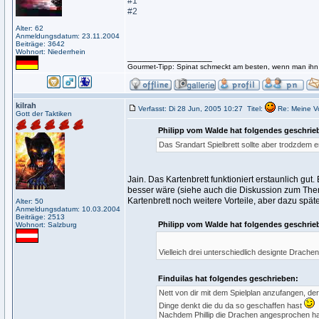
#1
#2
Alter: 62
Anmeldungsdatum: 23.11.2004
Beiträge: 3642
Wohnort: Niederrhein
_________________
Gourmet-Tipp: Spinat schmeckt am besten, wenn man ihn k
kilrah
Verfasst: Di 28 Jun, 2005 10:27
Titel:
Re: Meine V
Gott der Taktiken
Philipp vom Walde hat folgendes geschrie
Das Srandart Spielbrett sollte aber trodzdem en
Jain. Das Kartenbrett funktioniert erstaunlich g
besser wäre (siehe auch die Diskussion zum Them
Kartenbrett noch weitere Vorteile, aber dazu späte
Alter: 50
Anmeldungsdatum: 10.03.2004
Beiträge: 2513
Philipp vom Walde hat folgendes geschrie
Wohnort: Salzburg
Vielleich drei unterschiedlich designte Drachen
Finduilas hat folgendes geschrieben:
Nett von dir mit dem Spielplan anzufangen, de
Dinge denkt die du da so geschaffen hast
Nachdem Phillip die Drachen angesprochen hat, 