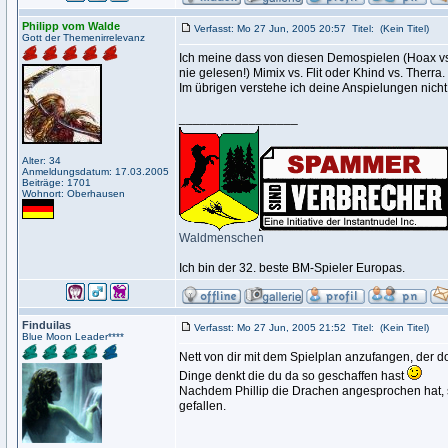
Philipp vom Walde
Verfasst: Mo 27 Jun, 2005 20:57
Titel:
(Kein Titel)
Gott der Themenirrelevanz
Ich meine dass von diesen Demospielen (Hoax vs.
nie gelesen!) Mimix vs. Flit oder Khind vs. Therra.
Im übrigen verstehe ich deine Anspielungen nicht!
_________________
Alter: 34
Anmeldungsdatum: 17.03.2005
Beiträge: 1701
Wohnort: Oberhausen
Waldmenschen
Ich bin der 32. beste BM-Spieler Europas.
Finduilas
Verfasst: Mo 27 Jun, 2005 21:52
Titel:
(Kein Titel)
Blue Moon Leader****
Nett von dir mit dem Spielplan anzufangen, der 
Dinge denkt die du da so geschaffen hast
Nachdem Phillip die Drachen angesprochen hat, so
gefallen.