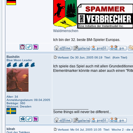
Waldmenschen
Ich bin der 32. beste BM-Spieler Europas.
Bashdin
Verfasst: Do 30 Jun, 2005 06:19
Titel:
(Kein Titel)
Blue Moon Leader
Ich spiele das Spiel auch mit allen Grundeditio
Elementmarker könnte man aber auch einen "Ritte
Alter: 34
Anmeldungsdatum: 09.04.2005
Beiträge: 360
Wohnort: Dresden
_________________
Some things will never be different...
kilrah
Verfasst: Mo 04 Jul, 2005 10:35
Titel:
Woche 2 - die d
Gott der Taktiken