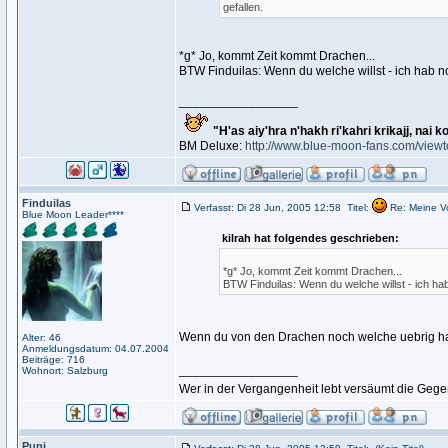
gefallen.
*g* Jo, kommt Zeit kommt Drachen...
BTW Finduilas: Wenn du welche willst - ich hab n
_________________
"H'as aiy'hra n'hakh ri'kahri krikajj, nai k
BM Deluxe:
http://www.blue-moon-fans.com/view
Finduilas
Verfasst: Di 28 Jun, 2005 12:58
Titel:
Re: Meine V
Blue Moon Leader****
kilrah hat folgendes geschrieben:
*g* Jo, kommt Zeit kommt Drachen...
BTW Finduilas: Wenn du welche willst - ich ha
Wenn du von den Drachen noch welche uebrig hast
Alter: 46
Anmeldungsdatum: 04.07.2004
Beiträge: 716
_________________
Wohnort: Salzburg
Wer in der Vergangenheit lebt versäumt die Geg
Puni