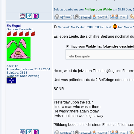
Zuletzt bearbeitet von
Philipp vom Walde
am Di 28 Jun, 2
ErzEngel
Verfasst: Mo 27 Jun, 2005 20:42
Titel:
Re: Meine 
Gott der Kreativität
Es leben Leute, die sich ihre Beiträge nochmal d
Philipp vom Walde hat folgendes geschrie
mehr Beisspiele
Alter: 46
Anmeldungsdatum: 21.11.2004
Hmm, willst du jetzt den Titel des jüngsten Foru
Beiträge: 3818
Wohnort: Nähe Altötting
Und was präferierst du da? Beißringe oder doch 
SCNR
_________________
Yesterday upon the stair
I met a man who wasn't there
He wasn't there again today
I wish that man would go away
__________________________________
"Bildung bedeutet nicht einen Eimer zu füllen, so