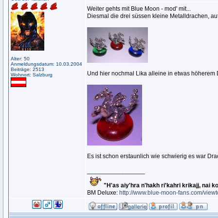
Weiter gehts mit Blue Moon - mod' mit...
Diesmal die drei süssen kleine Metalldrachen, auf
Alter: 50
Anmeldungsdatum: 10.03.2004
Beiträge: 2513
Und hier nochmal Lika alleine in etwas höherem D
Wohnort: Salzburg
Es ist schon erstaunlich wie schwierig es war Dra
_________________
"H'as aiy'hra n'hakh ri'kahri krikajj, nai k
BM Deluxe:
http://www.blue-moon-fans.com/view