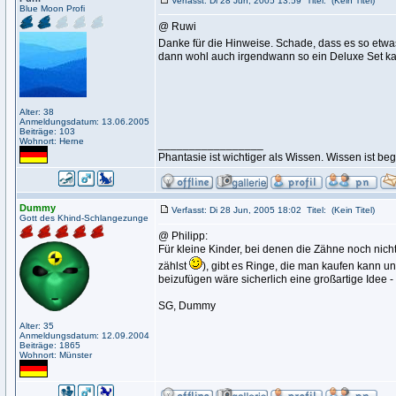
Verfasst: Di 28 Jun, 2005 13:59
Titel:
(Kein Titel)
Blue Moon Profi
@ Ruwi
Danke für die Hinweise. Schade, dass es so etwas
dann wohl auch irgendwann so ein Deluxe Set k
Alter: 38
Anmeldungsdatum: 13.06.2005
Beiträge: 103
Wohnort: Herne
_________________
Phantasie ist wichtiger als Wissen. Wissen ist be
Dummy
Verfasst: Di 28 Jun, 2005 18:02
Titel:
(Kein Titel)
Gott des Khind-Schlangezunge
@ Philipp:
Für kleine Kinder, bei denen die Zähne noch nich
zählst
), gibt es Ringe, die man kaufen kann 
beizufügen wäre sicherlich eine großartige Idee - z
SG, Dummy
Alter: 35
Anmeldungsdatum: 12.09.2004
Beiträge: 1865
Wohnort: Münster