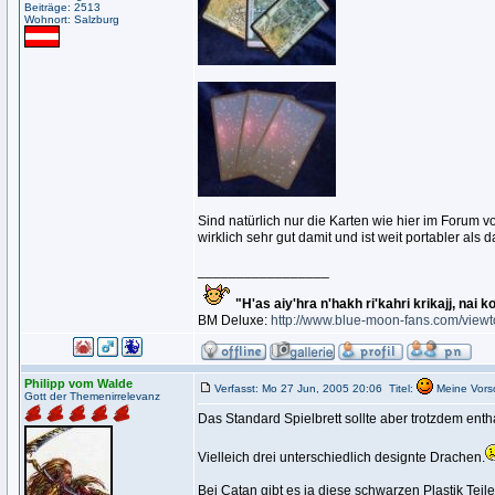
Beiträge: 2513
Wohnort: Salzburg
Sind natürlich nur die Karten wie hier im Forum vo
wirklich sehr gut damit und ist weit portabler als 
_________________
"H'as aiy'hra n'hakh ri'kahri krikajj, nai k
BM Deluxe:
http://www.blue-moon-fans.com/view
Philipp vom Walde
Verfasst: Mo 27 Jun, 2005 20:06
Titel:
Meine Vors
Gott der Themenirrelevanz
Das Standard Spielbrett sollte aber trotzdem entha
Vielleich drei unterschiedlich designte Drachen.
Bei Catan gibt es ja diese schwarzen Plastik Teile