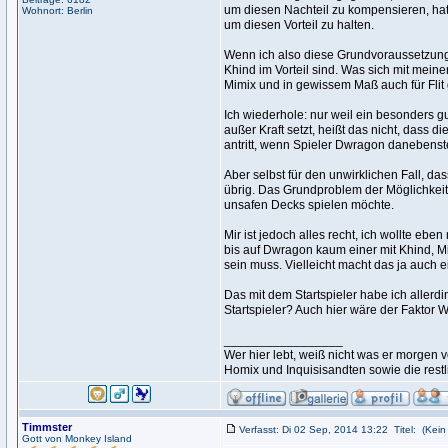
um diesen Nachteil zu kompensieren, hat n
Wohnort: Berlin
um diesen Vorteil zu halten.
Wenn ich also diese Grundvoraussetzung
Khind im Vorteil sind. Was sich mit mein
Mimix und in gewissem Maß auch für Flit 
Ich wiederhole: nur weil ein besonders 
außer Kraft setzt, heißt das nicht, dass d
antritt, wenn Spieler Dwragon danebenste
Aber selbst für den unwirklichen Fall, da
übrig. Das Grundproblem der Möglichkeit
unsafen Decks spielen möchte.
Mir ist jedoch alles recht, ich wollte eb
bis auf Dwragon kaum einer mit Khind, Mim
sein muss. Vielleicht macht das ja auch
Das mit dem Startspieler habe ich allerdi
Startspieler? Auch hier wäre der Faktor 
_________________
Wer hier lebt, weiß nicht was er morge
Homix und Inquisisandten sowie die rest
Timmster
Verfasst: Di 02 Sep, 2014 13:22
Titel:
(Kein 
Gott von Monkey Island