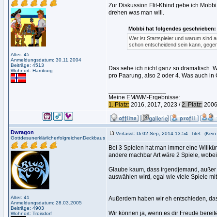
Zur Diskussion Flit-Khind gebe ich Mobbi
drehen was man will.
Mobbi hat folgendes geschrieben:
Wer ist Startspieler und warum sind a
schon entscheidend sein kann, gegen 
Alter: 45
Anmeldungsdatum: 30.11.2004
Beiträge: 4513
Das sehe ich nicht ganz so dramatisch. 
Wohnort: Hamburg
pro Paarung, also 2 oder 4. Was auch in 
_________________
Meine EM/WM-Ergebnisse:
1. Platz:
2016, 2017, 2023 /
2. Platz:
2006,
Dwragon
Verfasst: Di 02 Sep, 2014 13:54
Titel:
(Kein 
GottdesunerklärlicherfolgreichenDeckbaus
Bei 3 Spielen hat man immer eine Willkür
andere machbar Art wäre 2 Spiele, wobei i
Glaube kaum, dass irgendjemand, außer 
auswählen wird, egal wie viele Spiele m
Alter: 41
Außerdem haben wir eh entschieden, da
Anmeldungsdatum: 28.03.2005
Beiträge: 4903
Wir können ja, wenn es dir Freude bereit
Wohnort: Troisdorf