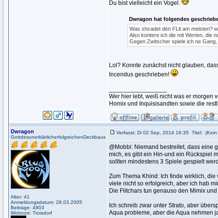
Du bist vielleicht ein Vogel.
Dwragon hat folgendes geschrieb
Was shcadet den FLit am meisten? w
Also kontere ich die mit Werten, die nc
Gegen Zwitscher spiele ich ne Gang,
Lol? Konnte zunächst nicht glauben, das
Incendus geschrieben!
_________________
Wer hier lebt, weiß nicht was er morge
Homix und Inquisisandten sowie die rest
Dwragon
Verfasst: Di 02 Sep, 2014 16:35
Titel:
(Kein 
GottdesunerklärlicherfolgreichenDeckbaus
@Mobbi: Niemand bestreitet, dass eine ger
mich, es gibt ein Hin-und ein Rückspiel m
sollten mindestens 3 Spiele gespielt wer
Zum Thema Khind: Ich finde wirklich, die
viele nicht so erfolgreich, aber ich hab
Die Flitchars tun genauso den Mimix und P
Alter: 41
Anmeldungsdatum: 28.03.2005
Ich schreib zwar unter Strato, aber über
Beiträge: 4903
Aqua probleme, aber die Aqua nehmen ja eh
Wohnort: Troisdorf