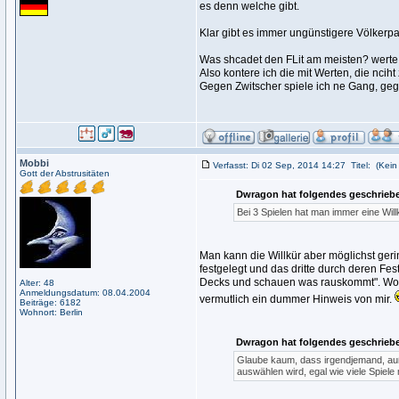
es denn welche gibt.
Klar gibt es immer ungünstigere Völkerpa
Was shcadet den FLit am meisten? werte
Also kontere ich die mit Werten, die nciht
Gegen Zwitscher spiele ich ne Gang, geg
Mobbi
Verfasst: Di 02 Sep, 2014 14:27
Titel:
(Kein 
Gott der Abstrusitäten
Dwragon hat folgendes geschrieb
Bei 3 Spielen hat man immer eine Will
Man kann die Willkür aber möglichst geri
festgelegt und das dritte durch deren Fes
Decks und schauen was rauskommt". Wobei 
Alter: 48
Anmeldungsdatum: 08.04.2004
vermutlich ein dummer Hinweis von mir.
Beiträge: 6182
Wohnort: Berlin
Dwragon hat folgendes geschrieb
Glaube kaum, dass irgendjemand, auß
auswählen wird, egal wie viele Spiel