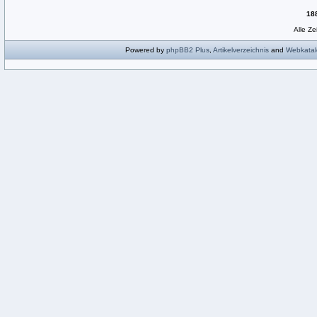
18
Alle Z
Powered by
phpBB2
Plus
,
Artikelverzeichnis
and
Webkatal