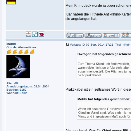
Mein Khinddeck wurde ja oben schon erw
Klar haben die Flit viele Anti-Khind-Karte
sie angefangen hat.
Mobbi
Verfasst: Di 02 Sep, 2014 17:21
Titel:
(Kein 
Gott der Abstrusitäten
Dwragon hat folgendes geschrieb
Zum Thema Khind: Ich finde wirklich, 
waren viele nicht so erfolgreich, abe
zusammengestellt. Die Flitchars tun 
nicht praktikabel.
Alter: 48
Anmeldungsdatum: 08.04.2004
Praktikabel ist ein seltsames Wort in die
Beiträge: 6182
Wohnort: Berlin
Mobbi hat folgendes geschrieben:
Wenn ich also diese Grundvoraussetz
Khind im Vorteil sind. Was sich mit m
Mimix und in gewissem Maß auch für Fl
Also nochmal: Was für Khind gegen Flit gi