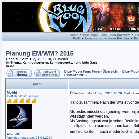
Home
•
Blue Moon Fans Foren-Übersicht
•
Bl
Profil
•
Lesezeichen
•
Neue Beiträge
•
Ein
Planung EM/WM? 2015
Gehe zu Seite
1
,
2
,
3
...
9
,
10
,
11
Weiter
Im Thema: Kein registrierter, kein versteckter und kein Gast
Keine
Blue Moon Fans Foren-Übersicht
»
Blue Moon
EM/WM? 2015
Autor
Mobbi
Verfasst: Mo 01 Sep, 2014 16:29
Titel:
Pla
Gott der Abstrusitäten
Hallo zusammen. Nach der WM ist vor der
Als erstes müsste sich geeinigt werden, 
WM stattfinden werden.
Als Austragungsort war ja schon Berlin i
ein Spieler, den man einplanen kann. Selb
Erml dürfte Berlin auch wieder leichter da
Alter: 48
Anmeldungsdatum: 08.04.2004