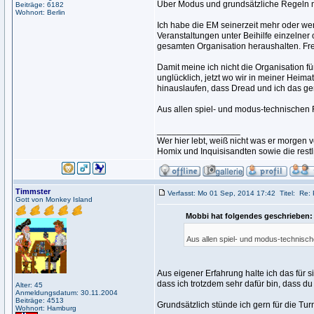
Über Modus und grundsätzliche Regeln m
Beiträge: 6182
Wohnort: Berlin
Ich habe die EM seinerzeit mehr oder we
Veranstaltungen unter Beihilfe einzelner 
gesamten Organisation heraushalten. Frei
Damit meine ich nicht die Organisation f
unglücklich, jetzt wo wir in meiner Heima
hinauslaufen, dass Dread und ich das 
Aus allen spiel- und modus-technischen 
_________________
Wer hier lebt, weiß nicht was er morge
Homix und Inquisisandten sowie die rest
Timmster
Verfasst: Mo 01 Sep, 2014 17:42
Titel:
Re:
Gott von Monkey Island
Mobbi hat folgendes geschrieben:
Aus allen spiel- und modus-technisc
Aus eigener Erfahrung halte ich das für s
dass ich trotzdem sehr dafür bin, dass d
Alter: 45
Anmeldungsdatum: 30.11.2004
Beiträge: 4513
Grundsätzlich stünde ich gern für die Tur
Wohnort: Hamburg