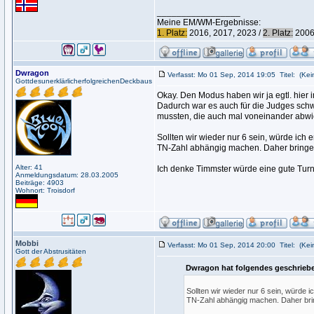
_________________
Meine EM/WM-Ergebnisse:
1. Platz:
2016, 2017, 2023 /
2. Platz:
2006,
Dwragon
Verfasst: Mo 01 Sep, 2014 19:05
Titel:
(Kein
GottdesunerklärlicherfolgreichenDeckbaus
Okay. Den Modus haben wir ja egtl. hier
Dadurch war es auch für die Judges schw
mussten, die auch mal voneinander abwi
Sollten wir wieder nur 6 sein, würde ich
TN-Zahl abhängig machen. Daher bringen
Alter: 41
Ich denke Timmster würde eine gute Turn
Anmeldungsdatum: 28.03.2005
Beiträge: 4903
Wohnort: Troisdorf
Mobbi
Verfasst: Mo 01 Sep, 2014 20:00
Titel:
(Kein
Gott der Abstrusitäten
Dwragon hat folgendes geschrieb
Sollten wir wieder nur 6 sein, würde 
TN-Zahl abhängig machen. Daher bri