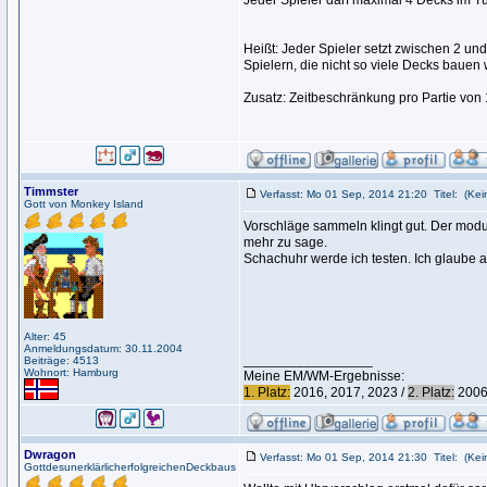
Jeder Spieler darf maximal 4 Decks im T
Heißt: Jeder Spieler setzt zwischen 2 und
Spielern, die nicht so viele Decks bauen 
Zusatz: Zeitbeschränkung pro Partie von 
Timmster
Verfasst: Mo 01 Sep, 2014 21:20
Titel:
(Kein
Gott von Monkey Island
Vorschläge sammeln klingt gut. Der modus
mehr zu sage.
Schachuhr werde ich testen. Ich glaube ab
Alter: 45
Anmeldungsdatum: 30.11.2004
_________________
Beiträge: 4513
Wohnort: Hamburg
Meine EM/WM-Ergebnisse:
1. Platz:
2016, 2017, 2023 /
2. Platz:
2006,
Dwragon
Verfasst: Mo 01 Sep, 2014 21:30
Titel:
(Kein
GottdesunerklärlicherfolgreichenDeckbaus