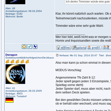
Ich denke Timmster würde eine gute 
Alter: 48
Anmeldungsdatum: 08.04.2004
Klar, ihr könnt natürlich auch warten. Ob
Beiträge: 6182
Wohnort: Berlin
Teilnehmerzahl nachzudenken, müsste ihr
Timmster wäre eine sehr gute Wahl.
_________________
Wer hier lebt, weiß nicht was er morge
Homix und Inquisisandten sowie die rest
Dwragon
Verfasst: Mo 01 Sep, 2014 20:47
Titel:
(Kein
GottdesunerklärlicherfolgreichenDeckbaus
Also man kann ja schon einmal in diese
MODUS-Vorschlag:
Angenommene TN-Zahl 8-12:
Jeder spielt gegen jeden 3 Einzelspiele, 
Spieltag vorne steht)
Alter: 41
Jeder Spieler darf, muss aber nicht, nac
Anmeldungsdatum: 28.03.2005
dem selben Deck spielen.
Beiträge: 4903
Wohnort: Troisdorf
Bei den gewählten Decks müssen untersch
ob er behält oder wechselt, und muss sag