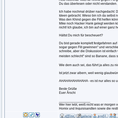
Du das überlesen oder nicht verstanden.
Ich habe nochmal drüber nachgedacht: Du
Ideen gebracht. Wieso bin ich da selbst 
Was den Khind gegen die Flit helfen könnt
Mike noch Hacker Hank gelegt werden kön
nicht! Ich glaube, ich bin auf einer gan
Hältst Du mich für bescheuert?
Du bist gerade komplett festgefahren auf 
sogar gegen Flit gewinnen" und verschlie
schreibe, aber die Diskussion ist einfac
meisten schlecht" sind so Banane, dass s
Wie dem auch sei, das führt ja alles zu ni
Ist jetzt zwar albern, weil wenig glaubwür
AHAHAHAHAHAHA - es ist nur alles so 
Beste Grüße
Euer Ârschi
_________________
Wer hier lebt, weiß nicht was er morge
Homix und Inquisisandten sowie die rest