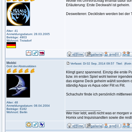
Wollte mit Uhrvorschlag erstmal dafür sor
Erläuterung: Erste Deckwahl ist geheim.
Desweiteren: Decklisten werden bei der T
Alter: 41
Anmeldungsdatum: 28.03.2005
Beiträge: 4903
Wohnort: Troisdorf
Mobbi
Verfasst: Di 02 Sep, 2014 09:57
Titel:
(Kein 
Gott der Abstrusitäten
Klingt ganz spannend. Einzig die erste Paa
bzw. im ersten Spiel wohl keiner irgendei
das eigene Deck geheim wählt sondern d
ständig Aqua vs Aqua oder Flit vs Flit.
Schachuhr finde ich persönlich mittlerweil
Alter: 48
Anmeldungsdatum: 08.04.2004
_________________
Beiträge: 6182
Wohnort: Berlin
Wer hier lebt, weiß nicht was er morge
Homix und Inquisisandten sowie die rest