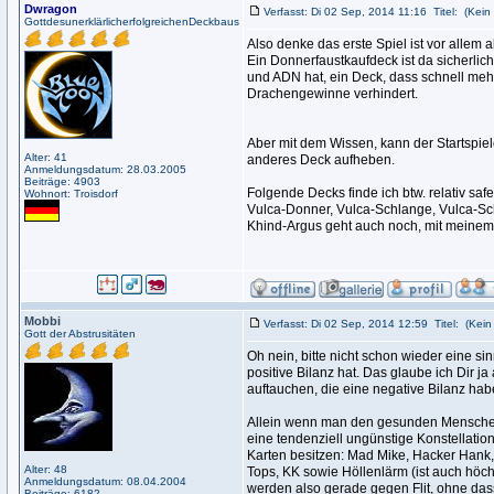
Dwragon
Verfasst: Di 02 Sep, 2014 11:16
Titel:
(Kein 
GottdesunerklärlicherfolgreichenDeckbaus
Also denke das erste Spiel ist vor allem 
Ein Donnerfaustkaufdeck ist da sicherlic
und ADN hat, ein Deck, dass schnell meh
Drachengewinne verhindert.
Aber mit dem Wissen, kann der Startspiel
Alter: 41
anderes Deck aufheben.
Anmeldungsdatum: 28.03.2005
Beiträge: 4903
Folgende Decks finde ich btw. relativ sa
Wohnort: Troisdorf
Vulca-Donner, Vulca-Schlange, Vulca-Sc
Khind-Argus geht auch noch, mit meinem 
Mobbi
Verfasst: Di 02 Sep, 2014 12:59
Titel:
(Kein 
Gott der Abstrusitäten
Oh nein, bitte nicht schon wieder eine 
positive Bilanz hat. Das glaube ich Dir ja
auftauchen, die eine negative Bilanz hab
Allein wenn man den gesunden Menschenve
eine tendenziell ungünstige Konstellatio
Karten besitzen: Mad Mike, Hacker Hank, 
Alter: 48
Tops, KK sowie Höllenlärm (ist auch höch
Anmeldungsdatum: 08.04.2004
werden also gerade gegen Flit, ohne das
Beiträge: 6182