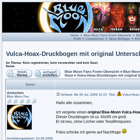
Home
•
Blue Moon Fans Foren-Übersicht
•
Bl
Profil
•
Lesezeichen
•
Neue Beiträge
•
Ein
Vulca-Hoax-Druckbogen mit original Untersch
Im Thema: Kein registrierter, kein versteckter und kein Gast
Keine
Blue Moon Fans Foren-Übersicht
»
Blue Moon
Hoax
»
Vulca-Hoax-Druckbogen mit original U
Autor
Amberlein
Verfasst: Mo 06 Jul, 2009 12:15
Titel:
Vulca-Hoax-
Blue Moon Fan
Hallo alle zusammen,
ich vergebe einen
original Blue-Moon Vulca-H
Dieser Druckbogen ist ca. 60x95 cm groß.
Er ist neu, ohne Löcher oder Tesafilmspuren.
Fotos schicke ich gerne auf Nachfrage
Anmeldungsdatum: 24.06.2008