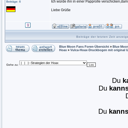
Ich würde ihn in einer Papprolle verschicken,da
Beiträge: 6
Liebe Grüße
Beiträge der letzten Zeit anzei
Blue Moon Fans Foren-Übersicht
»
Blue Moon
Hoax
»
Vulca-Hoax-Druckbogen mit original U
Gehe zu:
Du
k
Du
kanns
Du
kanns