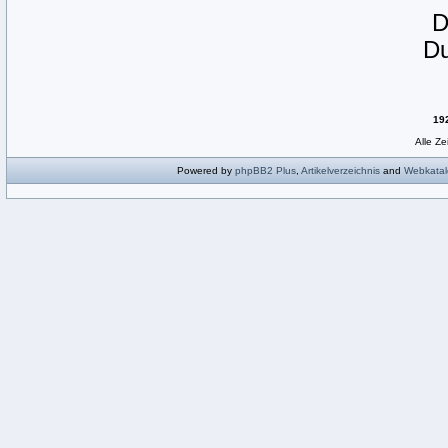
D
19
Alle Z
Powered by
phpBB2
Plus
,
Artikelverzeichnis
and
Webkatal