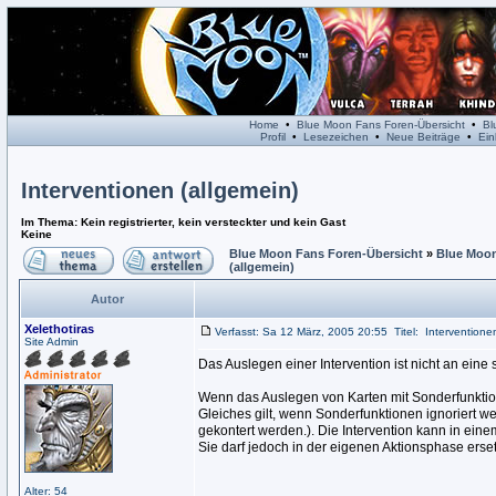
Home
•
Blue Moon Fans Foren-Übersicht
•
Bl
Profil
•
Lesezeichen
•
Neue Beiträge
•
Ein
Interventionen (allgemein)
Im Thema: Kein registrierter, kein versteckter und kein Gast
Keine
Blue Moon Fans Foren-Übersicht
»
Blue Moon
(allgemein)
Autor
Xelethotiras
Verfasst: Sa 12 März, 2005 20:55
Titel:
Interventione
Site Admin
Das Auslegen einer Intervention ist nicht an ein
Wenn das Auslegen von Karten mit Sonderfunktion
Gleiches gilt, wenn Sonderfunktionen ignoriert w
gekontert werden.). Die Intervention kann in eine
Sie darf jedoch in der eigenen Aktionsphase erse
Alter: 54