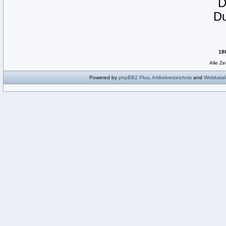
D
18
Alle Z
Powered by
phpBB2
Plus
,
Artikelverzeichnis
and
Webkatal