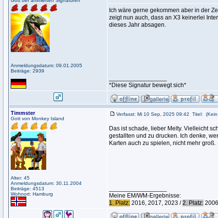
Gott der animierten Signaturen
Ich wäre gerne gekommen aber in der Zeit 
zeigt nun auch, dass an X3 keinerlei Inter
dieses Jahr absagen.
Anmeldungsdatum: 09.01.2005
Beiträge: 2939
_________________
*Diese Signatur bewegt sich*
Timmster
Verfasst: Mi 10 Sep, 2025 09:42
Titel:
(Kein 
Gott von Monkey Island
Das ist schade, lieber Melty. Vielleicht 
gestallten und zu drucken. Ich denke, wen
Karten auch zu spielen, nicht mehr groß.
Alter: 45
Anmeldungsdatum: 30.11.2004
_________________
Beiträge: 4513
Wohnort: Hamburg
Meine EM/WM-Ergebnisse:
1. Platz:
2016, 2017, 2023 /
2. Platz:
2006,