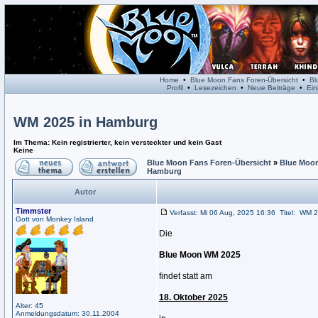
Home
•
Blue Moon Fans Foren-Übersicht
•
Bl
Profil
•
Lesezeichen
•
Neue Beiträge
•
Ein
WM 2025 in Hamburg
Im Thema: Kein registrierter, kein versteckter und kein Gast
Keine
Blue Moon Fans Foren-Übersicht
»
Blue Moon
Hamburg
Autor
Timmster
Verfasst: Mi 06 Aug, 2025 16:36
Titel:
WM 2
Gott von Monkey Island
Die
Blue Moon WM 2025
findet statt am
18. Oktober 2025
Alter: 45
Anmeldungsdatum: 30.11.2004