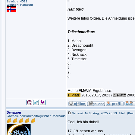
in
Beiträge: 4513
Wohnort: Hamburg
Hamburg
Weitere Infos folgen. Die Anmeldung ist er
Teilnehmerliste:
1. Mobbi
2. Dreadnought
3. Dwragon
4. Nicknack
5. Timmster
6.
7.
8.
9.
_________________
Meine EM/WM-Ergebnisse:
1. Platz:
2016, 2017, 2023 /
2. Platz:
2006,
Dwragon
Verfasst: Mi 06 Aug, 2025 23:13
Titel:
(Kein 
GottdesunerklärlicherfolgreichenDeckbaus
Cool, ich bin dabei!
17.-19. sehen wir uns.