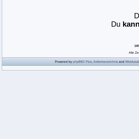
Du
kann
18
Alle Z
Powered by
phpBB2
Plus
,
Artikelverzeichnis
and
Webkatal