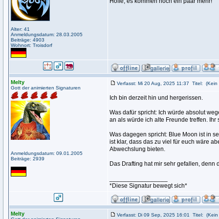
Hoffe, es kommen noch ein paar mehr!
Alter: 41
Anmeldungsdatum: 28.03.2005
Beiträge: 4903
Wohnort: Troisdorf
Melty
Verfasst: Mi 20 Aug, 2025 11:37
Titel:
(Kein 
Gott der animierten Signaturen
Ich bin derzeit hin und hergerissen.
Was dafür spricht: Ich würde absolut weg
an als würde ich alte Freunde treffen. Ihr 
Was dagegen spricht: Blue Moon ist in se
ist klar, dass das zu viel für euch wäre
Abwechslung bieten.
Anmeldungsdatum: 09.01.2005
Beiträge: 2939
Das Drafting hat mir sehr gefallen, denn 
_________________
*Diese Signatur bewegt sich*
Melty
Verfasst: Di 09 Sep, 2025 16:01
Titel:
(Kein 