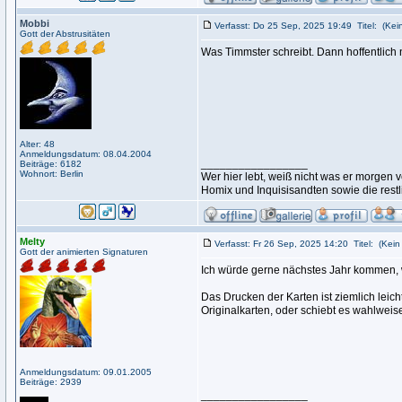
Mobbi
Verfasst: Do 25 Sep, 2025 19:49
Titel:
(Kein
Gott der Abstrusitäten
Was Timmster schreibt. Dann hoffentlich 
Alter: 48
Anmeldungsdatum: 08.04.2004
_________________
Beiträge: 6182
Wohnort: Berlin
Wer hier lebt, weiß nicht was er morge
Homix und Inquisisandten sowie die rest
Melty
Verfasst: Fr 26 Sep, 2025 14:20
Titel:
(Kein 
Gott der animierten Signaturen
Ich würde gerne nächstes Jahr kommen, 
Das Drucken der Karten ist ziemlich leic
Originalkarten, oder schiebt es wahlweis
Anmeldungsdatum: 09.01.2005
Beiträge: 2939
_________________