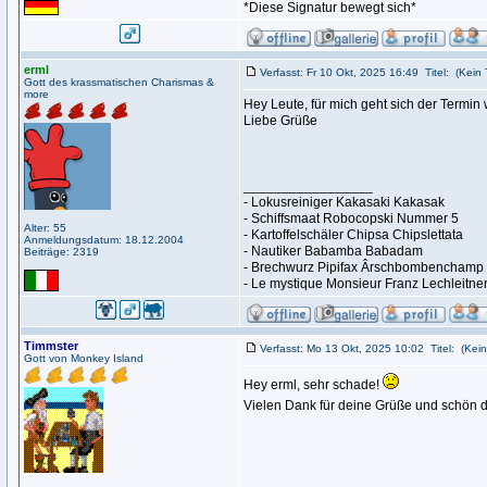
*Diese Signatur bewegt sich*
erml
Verfasst: Fr 10 Okt, 2025 16:49
Titel:
(Kein T
Gott des krassmatischen Charismas &
more
Hey Leute, für mich geht sich der Termi
Liebe Grüße
_________________
- Lokusreiniger Kakasaki Kakasak
- Schiffsmaat Robocopski Nummer 5
Alter: 55
- Kartoffelschäler Chipsa Chipslettata
Anmeldungsdatum: 18.12.2004
- Nautiker Babamba Babadam
Beiträge: 2319
- Brechwurz Pipifax Ârschbombenchamp
- Le mystique Monsieur Franz Lechleitne
Timmster
Verfasst: Mo 13 Okt, 2025 10:02
Titel:
(Kein
Gott von Monkey Island
Hey erml, sehr schade!
Vielen Dank für deine Grüße und schön d