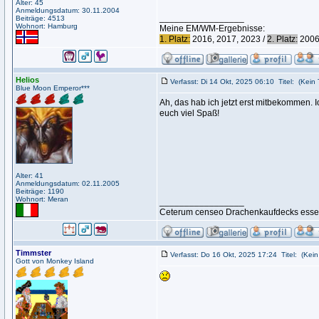
Alter: 45
Anmeldungsdatum: 30.11.2004
_________________
Beiträge: 4513
Wohnort: Hamburg
Meine EM/WM-Ergebnisse:
1. Platz:
2016, 2017, 2023 /
2. Platz:
2006,
Helios
Verfasst: Di 14 Okt, 2025 06:10
Titel:
(Kein T
Blue Moon Emperor***
Ah, das hab ich jetzt erst mitbekommen. 
euch viel Spaß!
Alter: 41
Anmeldungsdatum: 02.11.2005
Beiträge: 1190
Wohnort: Meran
_________________
Ceterum censeo Drachenkaufdecks esse
Timmster
Verfasst: Do 16 Okt, 2025 17:24
Titel:
(Kein 
Gott von Monkey Island