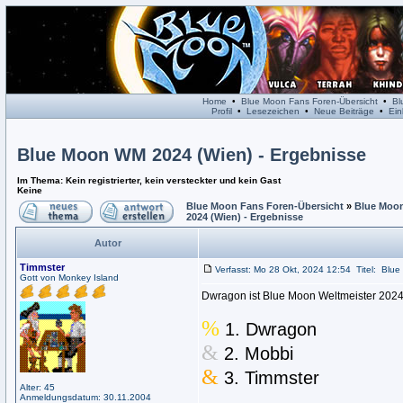
Home
•
Blue Moon Fans Foren-Übersicht
•
Bl
Profil
•
Lesezeichen
•
Neue Beiträge
•
Ein
Blue Moon WM 2024 (Wien) - Ergebnisse
Im Thema: Kein registrierter, kein versteckter und kein Gast
Keine
Blue Moon Fans Foren-Übersicht
»
Blue Moon
2024 (Wien) - Ergebnisse
Autor
Timmster
Verfasst: Mo 28 Okt, 2024 12:54
Titel:
Blue
Gott von Monkey Island
Dwragon ist Blue Moon Weltmeister 2024
%
1. Dwragon
&
2. Mobbi
&
3. Timmster
Alter: 45
Anmeldungsdatum: 30.11.2004