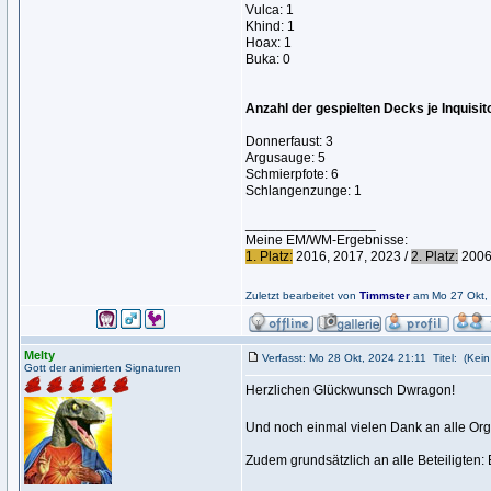
Vulca: 1
Khind: 1
Hoax: 1
Buka: 0
Anzahl der gespielten Decks je Inquisit
Donnerfaust: 3
Argusauge: 5
Schmierpfote: 6
Schlangenzunge: 1
_________________
Meine EM/WM-Ergebnisse:
1. Platz:
2016, 2017, 2023 /
2. Platz:
2006,
Zuletzt bearbeitet von
Timmster
am Mo 27 Okt, 
Melty
Verfasst: Mo 28 Okt, 2024 21:11
Titel:
(Kein 
Gott der animierten Signaturen
Herzlichen Glückwunsch Dwragon!
Und noch einmal vielen Dank an alle Orga
Zudem grundsätzlich an alle Beteiligten: