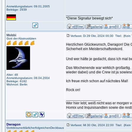
Anmeldungsdatum: 09.01.2005
Beiträge: 2939
_________________
*Diese Signatur bewegt sich*
Mobbi
Verfasst: Di 29 Okt, 2024 00:30
Titel:
(Kein T
Gott der Abstrusitäten
Herzlichen Glückwunsch, Dwragon! Die Qu
Sicherheit ein Meisterschaftsrekord.
Und wer hätte je gedacht, dass ich mal b
Das Wochenende war wirklich großartig. D
wieder dabei) und die Crew ist ja sowies
Alter: 48
Anmeldungsdatum: 08.04.2004
Ich freue mich schon auf nächstes Mal!
Beiträge: 6182
Wohnort: Berlin
Rock on!
_________________
Wer hier lebt, weiß nicht was er morge
Homix und Inquisisandten sowie die rest
Dwragon
Verfasst: Mi 30 Okt, 2024 22:00
Titel:
(Kein 
GottdesunerklärlicherfolgreichenDeckbaus