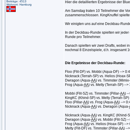
Beiträge: 4513
Hier die detaillierten Ergebnisse der B
Wohnort: Hamburg
Am Samstag traten 10 Teilnehmer die Vo
zusammenschlossen. KingKnuffel spielte
Wir einigten uns auf eine Deckbau-Rund
In der Deckbau-Runde spielten wir jeder 
Runde pro Teilnehmer.
Danach spielten wir zwei Drafts, wobei i
nochmal 8 Einzelspiele, d.h. insgesamt 
Die Ergebnisse der Deckbau-Runde:
Floo (Flit-DF) vs. Mobbi (Aqua-DF) --> 0:4
Nicknack (Terrah-SP) vs. Helios (Hoax-SP
Dwragon (Aqua-
AA
) vs. Timmster (Mimix-
Frog (Aqua-
AA
) vs. Melty (Terrah-SP) --> 
Mobbi (Flit-SZ) vs. Timmster (Pillar-
AA
) -
KingKC (Khind-SP) vs. Melty (Terrah-SP) 
Floo (Pillar-
AA
) vs. Frog (Aqua-
AA
) --> 0:
Nicknack (Aqua-
AA
) vs. Dwragon (Aqua-
Nicknack (Aqua-
AA
) vs. KingKC (Khind-S
Dwragon (Aqua-
AA
) vs. Mobbi (Flit-SZ) -
Frog (Aqua-
AA
) vs. Helios (Hoax-SP) --> 
Melty (Flit-DF) vs. Timmster (Pillar-
AA
) --