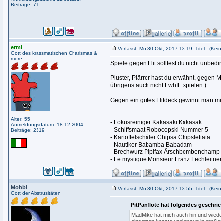
Beiträge: 71
erml
Verfasst: Mo 30 Okt, 2017 18:19
Titel:
(Kein
Gott des krassmatischen Charismas &
more
Spiele gegen Flit solltest du nicht unbe
Pluster, Plärrer hast du erwähnt, gegen
übrigens auch nicht FwhIE spielen.)
Gegen ein gutes Flitdeck gewinnt man mit 
_________________
Alter: 55
- Lokusreiniger Kakasaki Kakasak
Anmeldungsdatum: 18.12.2004
- Schiffsmaat Robocopski Nummer 5
Beiträge: 2319
- Kartoffelschäler Chipsa Chipslettata
- Nautiker Babamba Babadam
- Brechwurz Pipifax Ârschbombenchamp
- Le mystique Monsieur Franz Lechleitne
Mobbi
Verfasst: Mo 30 Okt, 2017 18:55
Titel:
(Kein
Gott der Abstrusitäten
PitPanflöte hat folgendes geschri
MadMike hat mich auch hin und wiede