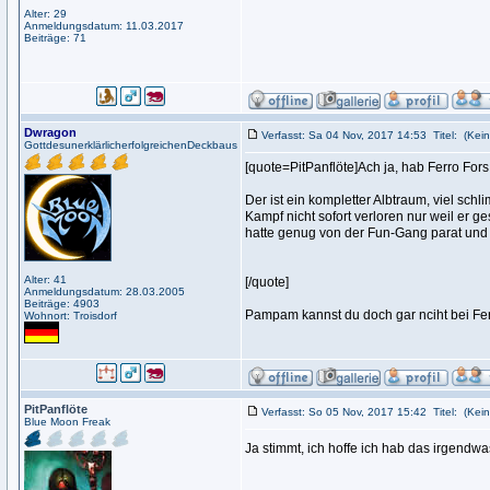
Alter: 29
Anmeldungsdatum: 11.03.2017
Beiträge: 71
Dwragon
Verfasst: Sa 04 Nov, 2017 14:53
Titel:
(Kein
GottdesunerklärlicherfolgreichenDeckbaus
[quote=PitPanflöte]Ach ja, hab Ferro Fors
Der ist ein kompletter Albtraum, viel schl
Kampf nicht sofort verloren nur weil er 
hatte genug von der Fun-Gang parat und
Alter: 41
[/quote]
Anmeldungsdatum: 28.03.2005
Beiträge: 4903
Pampam kannst du doch gar nciht bei Fer
Wohnort: Troisdorf
PitPanflöte
Verfasst: So 05 Nov, 2017 15:42
Titel:
(Kein
Blue Moon Freak
Ja stimmt, ich hoffe ich hab das irgendwa