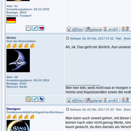
Alter: 41
Anmeldungsdatum: 28.03.2005
Beiträge: 4903
Wohnort: Troisdorf
Mobbi
Verfasst: Do 26 Okt, 2017 07:22
Titel:
(Kein 
Gott der Abstrusitäten
Ah, ok. Das geht mir ähnlich. Aus unserer h
Alter: 48
Anmeldungsdatum: 08.04.2004
_________________
Beiträge: 6182
Wohnort: Berlin
Wer hier lebt, weiß nicht was er morge
Homix und Inquisisandten sowie die rest
Dwragon
Verfasst: Do 26 Okt, 2017 07:33
Titel:
(Kein 
GottdesunerklärlicherfolgreichenDeckbaus
Man kann auch soweit gehen, mit dieser 
keinen nach oder nicht genug Werte, nimm
kaum gedacht, da dies damals als Verschw