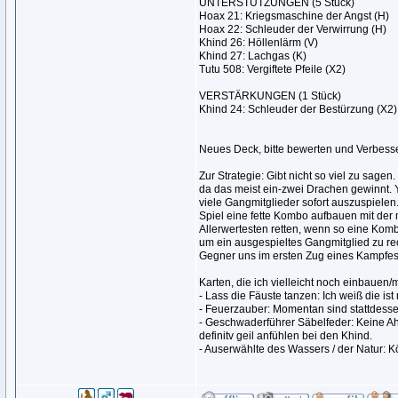
UNTERSTÜTZUNGEN (5 Stück)
Hoax 21: Kriegsmaschine der Angst (H)
Hoax 22: Schleuder der Verwirrung (H)
Khind 26: Höllenlärm (V)
Khind 27: Lachgas (K)
Tutu 508: Vergiftete Pfeile (X2)
VERSTÄRKUNGEN (1 Stück)
Khind 24: Schleuder der Bestürzung (X2)
Neues Deck, bitte bewerten und Verbes
Zur Strategie: Gibt nicht so viel zu sag
da das meist ein-zwei Drachen gewinnt. 
viele Gangmitglieder sofort auszuspiele
Spiel eine fette Kombo aufbauen mit de
Allerwertesten retten, wenn so eine Kom
um ein ausgespieltes Gangmitglied zu rec
Gegner uns im ersten Zug eines Kampfes
Karten, die ich vielleicht noch einbauen/
- Lass die Fäuste tanzen: Ich weiß die is
- Feuerzauber: Momentan sind stattdess
- Geschwaderführer Säbelfeder: Keine Ah
definitv geil anfühlen bei den Khind.
- Auserwählte des Wassers / der Natur: K