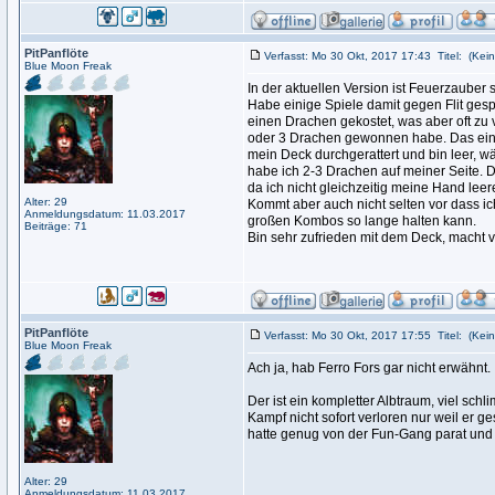
PitPanflöte
Verfasst: Mo 30 Okt, 2017 17:43
Titel:
(Kein
Blue Moon Freak
In der aktuellen Version ist Feuerzauber s
Habe einige Spiele damit gegen Flit gesp
einen Drachen gekostet, was aber oft zu
oder 3 Drachen gewonnen habe. Das einzig
mein Deck durchgerattert und bin leer, wä
habe ich 2-3 Drachen auf meiner Seite. D
da ich nicht gleichzeitig meine Hand lee
Alter: 29
Kommt aber auch nicht selten vor dass i
Anmeldungsdatum: 11.03.2017
großen Kombos so lange halten kann.
Beiträge: 71
Bin sehr zufrieden mit dem Deck, macht vo
PitPanflöte
Verfasst: Mo 30 Okt, 2017 17:55
Titel:
(Kein
Blue Moon Freak
Ach ja, hab Ferro Fors gar nicht erwähnt.
Der ist ein kompletter Albtraum, viel schl
Kampf nicht sofort verloren nur weil er 
hatte genug von der Fun-Gang parat und
Alter: 29
Anmeldungsdatum: 11.03.2017