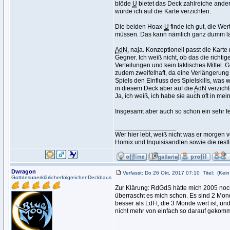
blöde
U
bietet das Deck zahlreiche ander
würde ich auf die Karte verzichten.
Die beiden Hoax-
U
finde ich gut, die We
müssen. Das kann nämlich ganz dumm laufe
AdN
, naja. Konzeptionell passt die Kart
Gegner. Ich weiß nicht, ob das die richtige 
Verteilungen und kein taktisches Mittel
zudem zweifelhaft, da eine Verlängerung
Spiels den Einfluss des Spielskills, was
in diesem Deck aber auf die
AdN
verzicht
Ja, ich weiß, ich habe sie auch oft in me
Insgesamt aber auch so schon ein sehr f
_________________
Wer hier lebt, weiß nicht was er morge
Homix und Inquisisandten sowie die rest
Dwragon
Verfasst: Do 26 Okt, 2017 07:10
Titel:
(Kein 
GottdesunerklärlicherfolgreichenDeckbaus
Zur Klärung: RdGdS hätte mich 2005 noc
überrascht es mich schon. Es sind 2 Monde
besser als LdFt, die 3 Monde wert ist, und
nicht mehr von einfach so darauf gekomme