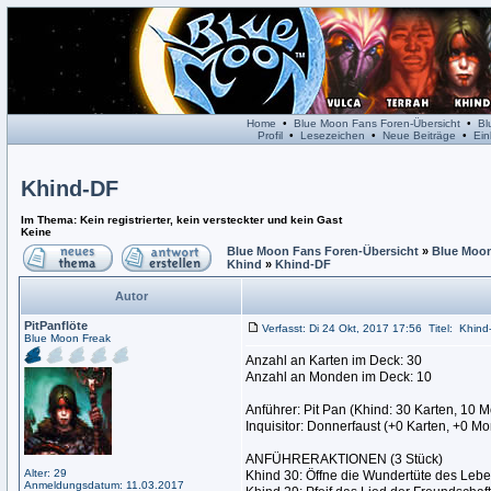
Home
•
Blue Moon Fans Foren-Übersicht
•
Bl
Profil
•
Lesezeichen
•
Neue Beiträge
•
Ein
Khind-DF
Im Thema: Kein registrierter, kein versteckter und kein Gast
Keine
Blue Moon Fans Foren-Übersicht
»
Blue Moon
Khind
»
Khind-DF
Autor
PitPanflöte
Verfasst: Di 24 Okt, 2017 17:56
Titel:
Khind
Blue Moon Freak
Anzahl an Karten im Deck: 30
Anzahl an Monden im Deck: 10
Anführer: Pit Pan (Khind: 30 Karten, 10 
Inquisitor: Donnerfaust (+0 Karten, +0 M
ANFÜHRERAKTIONEN (3 Stück)
Alter: 29
Khind 30: Öffne die Wundertüte des Lebe
Anmeldungsdatum: 11.03.2017