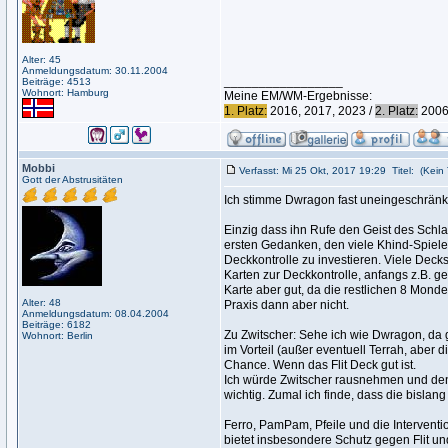
Alter: 45
Anmeldungsdatum: 30.11.2004
_________________
Beiträge: 4513
Wohnort: Hamburg
Meine EM/WM-Ergebnisse:
1. Platz:
2016, 2017, 2023 /
2. Platz:
2006,
Mobbi
Verfasst: Mi 25 Okt, 2017 19:29
Titel:
(Kein 
Gott der Abstrusitäten
Ich stimme Dwragon fast uneingeschränkt 
Einzig dass ihn Rufe den Geist des Schl
ersten Gedanken, den viele Khind-Spieler
Deckkontrolle zu investieren. Viele Deck
Karten zur Deckkontrolle, anfangs z.B. g
Karte aber gut, da die restlichen 8 Monde 
Alter: 48
Praxis dann aber nicht.
Anmeldungsdatum: 08.04.2004
Beiträge: 6182
Zu Zwitscher: Sehe ich wie Dwragon, da g
Wohnort: Berlin
im Vorteil (außer eventuell Terrah, aber d
Chance. Wenn das Flit Deck gut ist.
Ich würde Zwitscher rausnehmen und den 
wichtig. Zumal ich finde, dass die bislan
Ferro, PamPam, Pfeile und die Interventio
bietet insbesondere Schutz gegen Flit u