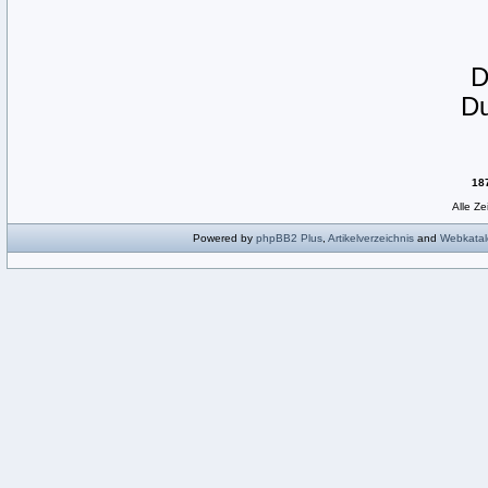
D
18
Alle Z
Powered by
phpBB2
Plus
,
Artikelverzeichnis
and
Webkatal