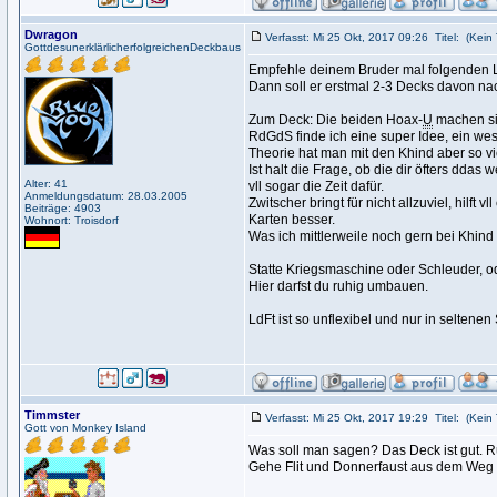
Dwragon
Verfasst: Mi 25 Okt, 2017 09:26
Titel:
(Kein 
GottdesunerklärlicherfolgreichenDeckbaus
Empfehle deinem Bruder mal folgenden 
Dann soll er erstmal 2-3 Decks davon nac
Zum Deck: Die beiden Hoax-
U
machen sic
RdGdS finde ich eine super Idee, ein wes
Theorie hat man mit den Khind aber so vie
Ist halt die Frage, ob die dir öfters ddas
Alter: 41
vll sogar die Zeit dafür.
Anmeldungsdatum: 28.03.2005
Zwitscher bringt für nicht allzuviel, hilft
Beiträge: 4903
Karten besser.
Wohnort: Troisdorf
Was ich mittlerweile noch gern bei Khin
Statte Kriegsmaschine oder Schleuder, od
Hier darfst du ruhig umbauen.
LdFt ist so unflexibel und nur in seltenen
Timmster
Verfasst: Mi 25 Okt, 2017 19:29
Titel:
(Kein 
Gott von Monkey Island
Was soll man sagen? Das Deck ist gut. Ru
Gehe Flit und Donnerfaust aus dem Weg 