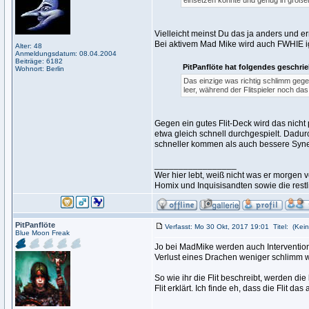
einsetzen konnte und genug in groß
Vielleicht meinst Du das ja anders und er
Bei aktivem Mad Mike wird auch FWHIE ign
Alter: 48
Anmeldungsdatum: 08.04.2004
Beiträge: 6182
PitPanflöte hat folgendes geschri
Wohnort: Berlin
Das einzige was richtig schlimm gegen
leer, während der Flitspieler noch das
Gegen ein gutes Flit-Deck wird das nicht
etwa gleich schnell durchgespielt. Dadurc
schneller kommen als auch bessere Syne
_________________
Wer hier lebt, weiß nicht was er morge
Homix und Inquisisandten sowie die rest
PitPanflöte
Verfasst: Mo 30 Okt, 2017 19:01
Titel:
(Kein
Blue Moon Freak
Jo bei MadMike werden auch Intervention
Verlust eines Drachen weniger schlimm w
So wie ihr die Flit beschreibt, werden di
Flit erklärt. Ich finde eh, dass die Flit