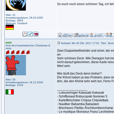
So euch noch einen schönen Tag, ich fah
Alter: 41
Anmeldungsdatum: 28.03.2005
Beiträge: 4903
Wohnort: Troisdorf
erml
Verfasst: Mo 30 Okt, 2017 17:01
Titel:
(Kein
Gott des krassmatischen Charismas &
more
Zwei Doppelweltmeister und einer, der e
an.
Sehr schönes Deck. Wie Dwragon hat mich
nicht darauf gekommen, diese Karte rein
Wert sein.
Wie läuft das Deck denn bisher?
Die Khind haben ja das Problem, dass sie
Alter: 55
drin, die den Khind sehr weh tun, Ferro F
Anmeldungsdatum: 18.12.2004
Beiträge: 2319
_________________
- Lokusreiniger Kakasaki Kakasak
- Schiffsmaat Robocopski Nummer 5
- Kartoffelschäler Chipsa Chipslettata
- Nautiker Babamba Babadam
- Brechwurz Pipifax Ârschbombenchamp
- Le mystique Monsieur Franz Lechleitne