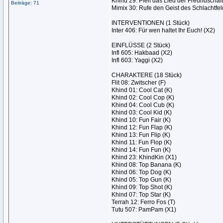
Khind 29: Pfeif das Lied der Freundschaft
Beiträge: 71
Mimix 30: Rufe den Geist des Schlachtfel
INTERVENTIONEN (1 Stück)
Inter 406: Für wen haltet Ihr Euch! (X2)
EINFLÜSSE (2 Stück)
Infl 605: Hakbaad (X2)
Infl 603: Yaggi (X2)
CHARAKTERE (18 Stück)
Flit 08: Zwitscher (F)
Khind 01: Cool Cat (K)
Khind 02: Cool Cop (K)
Khind 04: Cool Cub (K)
Khind 03: Cool Kid (K)
Khind 10: Fun Fair (K)
Khind 12: Fun Flap (K)
Khind 13: Fun Flip (K)
Khind 11: Fun Flop (K)
Khind 14: Fun Fun (K)
Khind 23: KhindKin (X1)
Khind 08: Top Banana (K)
Khind 06: Top Dog (K)
Khind 05: Top Gun (K)
Khind 09: Top Shot (K)
Khind 07: Top Star (K)
Terrah 12: Ferro Fos (T)
Tutu 507: PamPam (X1)