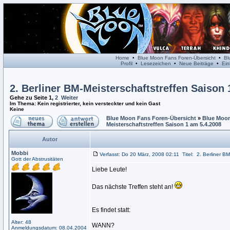
Home
•
Blue Moon Fans Foren-Übersicht
•
Bl
Profil
•
Lesezeichen
•
Neue Beiträge
•
Ein
2. Berliner BM-Meisterschaftstreffen Saison 
Gehe zu Seite
1
,
2
Weiter
Im Thema: Kein registrierter, kein versteckter und kein Gast
Keine
Blue Moon Fans Foren-Übersicht
»
Blue Moon
Meisterschaftstreffen Saison 1 am 5.4.2008
Autor
Mobbi
Verfasst: Do 20 März, 2008 02:11
Titel:
2. Berliner B
Gott der Abstrusitäten
Liebe Leute!
Das nächste Treffen steht an!
Es findet statt:
Alter: 48
WANN?
Anmeldungsdatum: 08.04.2004