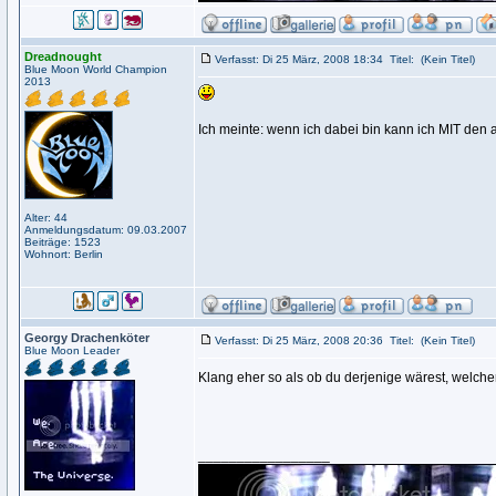
Dreadnought
Verfasst: Di 25 März, 2008 18:34
Titel:
(Kein Titel)
Blue Moon World Champion
2013
Ich meinte: wenn ich dabei bin kann ich MIT d
Alter: 44
Anmeldungsdatum: 09.03.2007
Beiträge: 1523
Wohnort: Berlin
Georgy Drachenköter
Verfasst: Di 25 März, 2008 20:36
Titel:
(Kein Titel)
Blue Moon Leader
Klang eher so als ob du derjenige wärest, welche
_________________