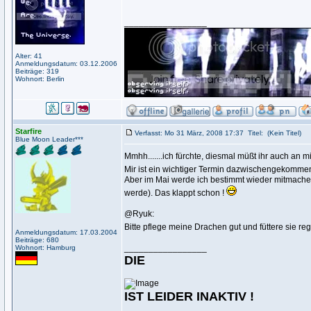
_________________
Alter: 41
Anmeldungsdatum: 03.12.2006
Beiträge: 319
Wohnort: Berlin
Starfire
Verfasst: Mo 31 März, 2008 17:37
Titel:
(Kein Titel)
Blue Moon Leader***
Mmhh.......ich fürchte, diesmal müßt ihr auch an
Mir ist ein wichtiger Termin dazwischengekommen
Aber im Mai werde ich bestimmt wieder mitmache
werde). Das klappt schon !
@Ryuk:
Bitte pflege meine Drachen gut und füttere sie r
Anmeldungsdatum: 17.03.2004
Beiträge: 680
_________________
Wohnort: Hamburg
DIE
IST LEIDER INAKTIV !