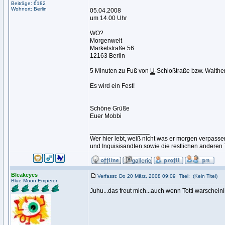
Beiträge: 6182
Wohnort: Berlin
05.04.2008
um 14.00 Uhr
WO?
Morgenwelt
Markelstraße 56
12163 Berlin
5 Minuten zu Fuß von
U
-Schloßtraße bzw. Walther
Es wird ein Fest!
Schöne Grüße
Euer Mobbi
_________________
Wer hier lebt, weiß nicht was er morgen verpas
und Inquisisandten sowie die restlichen anderen
Bleakeyes
Verfasst: Do 20 März, 2008 09:09
Titel:
(Kein Titel)
Blue Moon Emperor
Juhu...das freut mich...auch wenn Totti warschein