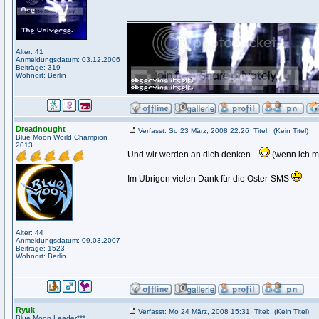
_________________
Alter: 41
Anmeldungsdatum: 03.12.2006
Beiträge: 319
Wohnort: Berlin
Dreadnought
Verfasst: So 23 März, 2008 22:26
Titel:
(Kein Titel)
Blue Moon World Champion
2013
Und wir werden an dich denken...
(wenn ich mit
Im Übrigen vielen Dank für die Oster-SMS
Alter: 44
Anmeldungsdatum: 09.03.2007
Beiträge: 1523
Wohnort: Berlin
Ryuk
Verfasst: Mo 24 März, 2008 15:31
Titel:
(Kein Titel)
Blue Moon Leader***