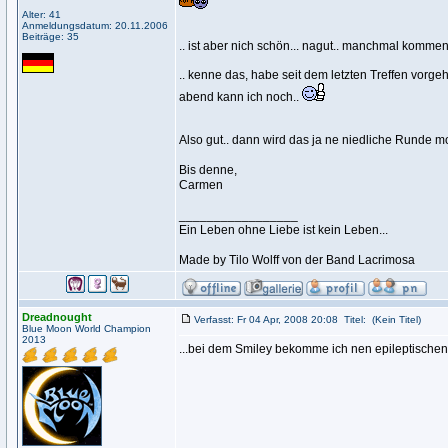
Alter: 41
Anmeldungsdatum: 20.11.2006
Beiträge: 35
.. ist aber nich schön... nagut.. manchmal komme
.. kenne das, habe seit dem letzten Treffen vor
abend kann ich noch..
Also gut.. dann wird das ja ne niedliche Runde m
Bis denne,
Carmen
_________________
Ein Leben ohne Liebe ist kein Leben...
Made by Tilo Wolff von der Band Lacrimosa
Dreadnought
Verfasst: Fr 04 Apr, 2008 20:08
Titel:
(Kein Titel)
Blue Moon World Champion
2013
...bei dem Smiley bekomme ich nen epileptischen A