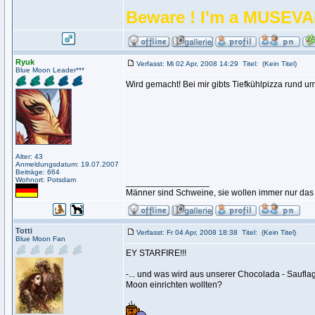
Beware ! I'm a MUSEV
Ryuk
Verfasst: Mi 02 Apr, 2008 14:29
Titel:
(Kein Titel)
Blue Moon Leader***
Wird gemacht! Bei mir gibts Tiefkühlpizza rund u
Alter: 43
Anmeldungsdatum: 19.07.2007
Beiträge: 664
Wohnort: Potsdam
_________________
Männer sind Schweine, sie wollen immer nur das
Totti
Verfasst: Fr 04 Apr, 2008 18:38
Titel:
(Kein Titel)
Blue Moon Fan
EY STARFIRE!!!
-... und was wird aus unserer Chocolada - Saufl
Moon einrichten wollten?