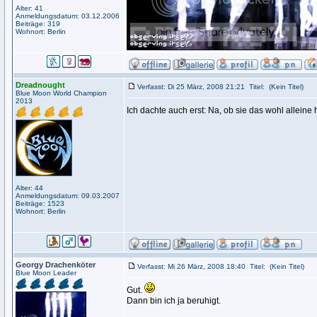
Alter: 41
Anmeldungsdatum: 03.12.2006
Beiträge: 319
Wohnort: Berlin
Dreadnought
Verfasst: Di 25 März, 2008 21:21
Titel:
(Kein Titel)
Blue Moon World Champion
2013
Ich dachte auch erst: Na, ob sie das wohl alleine
Alter: 44
Anmeldungsdatum: 09.03.2007
Beiträge: 1523
Wohnort: Berlin
Georgy Drachenköter
Verfasst: Mi 26 März, 2008 18:40
Titel:
(Kein Titel)
Blue Moon Leader
Gut.
Dann bin ich ja beruhigt.