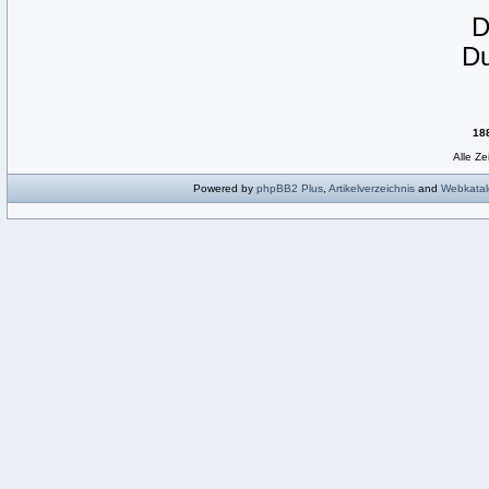
D
18
Alle Z
Powered by
phpBB2
Plus
,
Artikelverzeichnis
and
Webkatal