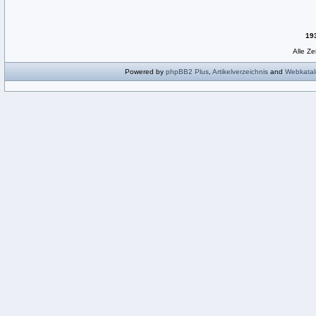
19
Alle Z
Powered by
phpBB2
Plus
,
Artikelverzeichnis
and
Webkatal