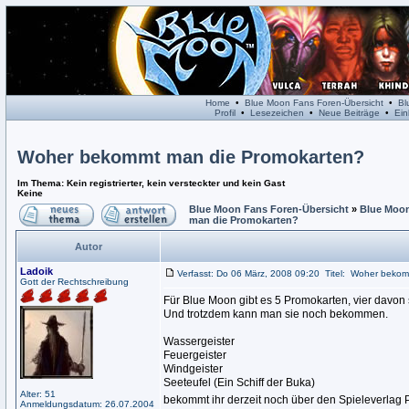
Home
•
Blue Moon Fans Foren-Übersicht
•
Bl
Profil
•
Lesezeichen
•
Neue Beiträge
•
Ein
Woher bekommt man die Promokarten?
Im Thema: Kein registrierter, kein versteckter und kein Gast
Keine
Blue Moon Fans Foren-Übersicht
»
Blue Moon
man die Promokarten?
Autor
Ladoik
Verfasst: Do 06 März, 2008 09:20
Titel:
Woher bekom
Gott der Rechtschreibung
Für Blue Moon gibt es 5 Promokarten, vier davon s
Und trotzdem kann man sie noch bekommen.
Wassergeister
Feuergeister
Windgeister
Seeteufel (Ein Schiff der Buka)
Alter: 51
bekommt ihr derzeit noch über den Spieleverlag 
Anmeldungsdatum: 26.07.2004