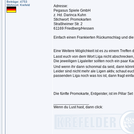
Beiträge: 4753
Wohnort: Krefeld
Adresse:
Pegasus Spiele GmbH
z. Hd. Darinca Kuhn
Stichwort: Promokarten
Straßheimer Str. 2
61169 Friedberg/Hessen
Einfach einen Frankierten Rückumschlag und die 
Eine Weitere Möglichkeit ist es zu einem Treffe
Lasst euch von dem Wort Liga nicht abschrecke
Die jeweiligen Ligaleiter sollten noch ein paar K
Und wenn ihr dann schonmal da seid, dann könnt 
Leider sind nicht mehr ale Ligen aktiv, schaut eu
passenden Liga noch was los ist, dann fragt einf
Die fünfte Promokarte, Erdgeister, ist im Pillar S
_________________
Wenn du Lust hast, dann click: