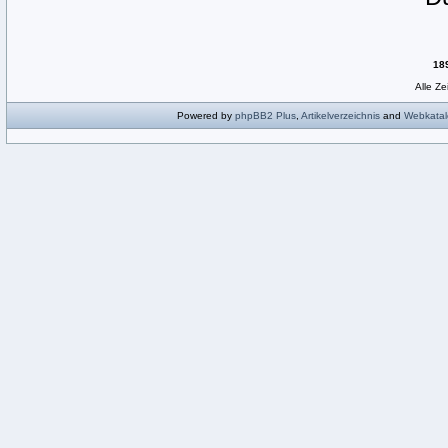
18
Alle Z
Powered by
phpBB2
Plus
,
Artikelverzeichnis
and
Webkatal