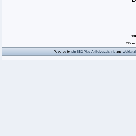
19
Alle Z
Powered by
phpBB2
Plus
,
Artikelverzeichnis
and
Webkatal