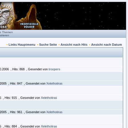
te Themen
trieren
•
Links Hauptmenu
•
Suche Seite
•
Ansicht nach Hits
•
Ansicht nach Datum
0.2006 , Hits: 868 , Gesendet von
troopers
.2005 , Hits: 847 , Gesendet von
Xelethotiras
05 , Hits: 915 , Gesendet von
Xelethotiras
.2005 , Hits: 961 , Gesendet von
Xelethotiras
05 , Hits: 884 , Gesendet von
Xelethotiras