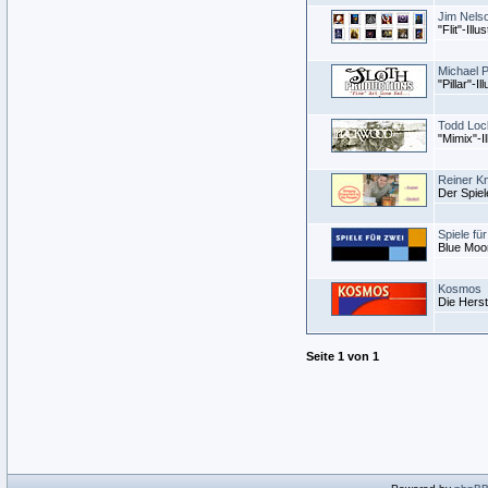
Jim Nels
"Flit"-Illu
Michael Ph
"Pillar"-Il
Todd Lo
"Mimix"-Il
Reiner Kn
Der Spie
Spiele fü
Blue Moon
Kosmos
Die Herst
Seite
1
von
1