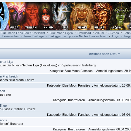
•
Blue Moon Fans Foren-Übersicht
•
Blue Moon Ligen
•
Download
•
Album
•
Suchen
•
Letz
•
Lesezeichen
•
Neue Beiträge
•
Einloggen, um private Nachrichten zu lesen
•
Login
•
Regis
Ansicht nach Datum
ckar Liga
se der Rhein-Neckar Liga (Heidelberg) im Spieleverein Heidelberg
Kategorie: Blue Moon Fansites , Anmeldungsdatum: 29.1
 Frankreich
sches Blue Moon-Forum
Kategorie: Blue Moon Fansites , Anmeldungsdatum: 13.09
son
lustrator
Kategorie: Illustratoren , Anmeldungsdatum: 13.06.20
 Theo
 Classic Online Turniere
Kategorie: Blue Moon Fansites , Anmeldungsdatum: 06.04
arvis
ionen"-Illustrator
Kategorie: Illustratoren , Anmeldungsdatum: 06.04.20