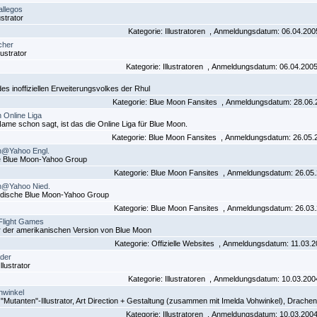
llegos
ustrator
Kategorie: Illustratoren , Anmeldungsdatum: 06.04.20
cher
lustrator
Kategorie: Illustratoren , Anmeldungsdatum: 06.04.200
es inoffiziellen Erweiterungsvolkes der Rhul
Kategorie: Blue Moon Fansites , Anmeldungsdatum: 28.06.
 Online Liga
ame schon sagt, ist das die Online Liga für Blue Moon.
Kategorie: Blue Moon Fansites , Anmeldungsdatum: 26.05.
n@Yahoo Engl.
e Blue Moon-Yahoo Group
Kategorie: Blue Moon Fansites , Anmeldungsdatum: 26.05
n@Yahoo Nied.
ndische Blue Moon-Yahoo Group
Kategorie: Blue Moon Fansites , Anmeldungsdatum: 26.03
Flight Games
r der amerikanischen Version von Blue Moon
Kategorie: Offizielle Websites , Anmeldungsdatum: 11.03.
der
llustrator
Kategorie: Illustratoren , Anmeldungsdatum: 10.03.20
hwinkel
"Mutanten"-Illustrator, Art Direction + Gestaltung (zusammen mit Imelda Vohwinkel), Drache
Kategorie: Illustratoren , Anmeldungsdatum: 10.03.200