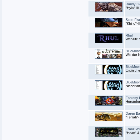
Randy Ga
"Hyla"-Ill
Scott Fis
"Khind"-Il
Rhul
Website d
BlueMoon
Wie der N
BlueMoo
Englisch
BlueMoo
Niederlä
Fantasy 
Herstelle
Daren Ba
"Terrah"-I
Franz Vo
"Hoax" & 