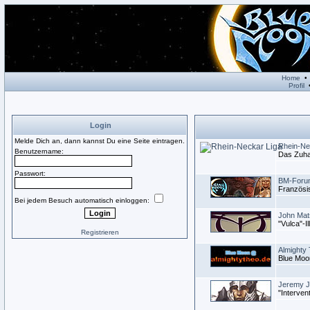
Home
Profil
Login
Melde Dich an, dann kannst Du eine Seite eintragen.
Rhein-Ne
Benutzername:
Das Zuhau
Passwort:
BM-Forum
Französi
Bei jedem Besuch automatisch einloggen:
John Mat
"Vulca"-Il
Registrieren
Almighty
Blue Moon
Jeremy J
"Intervent