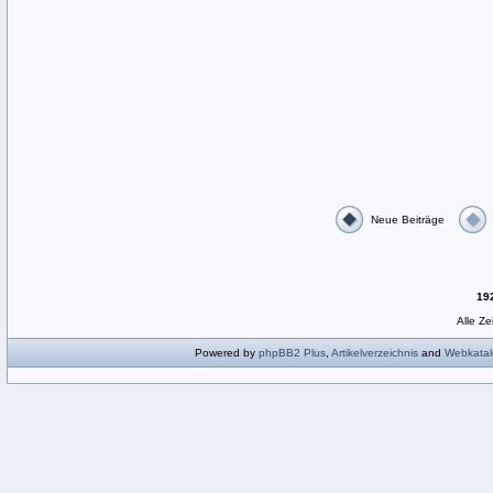
Neue Beiträge
19
Alle Z
Powered by
phpBB2
Plus
,
Artikelverzeichnis
and
Webkatal