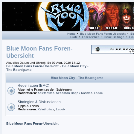
Home
•
Blue Moon Fans Foren-Übersicht
•
Bl
Profil
•
Lesezeichen
•
Neue Beiträge
•
Ein
Blue Moon Fans Foren-
Übersicht
Aktuelles Datum und Uhrzeit: So 09 Aug, 2026 14:12
Blue Moon Fans Foren-Übersicht
Blue Moon City -
»
The Boardgame
Blue Moon City - The Boardgame
Regelfragen (BMC)
Allgemeine Fragen zu den Spielregeln
Moderatoren
:
Xelethotiras
,
Sebastian Rapp / Kosmos
,
Ladoik
Strategien & Diskussionen
Tipps & Tricks
Moderatoren
:
Xelethotiras
,
Ladoik
Blue Moon Fans Foren-Übersicht