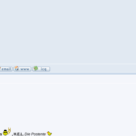
ls
, H.E.L.
Die Postente