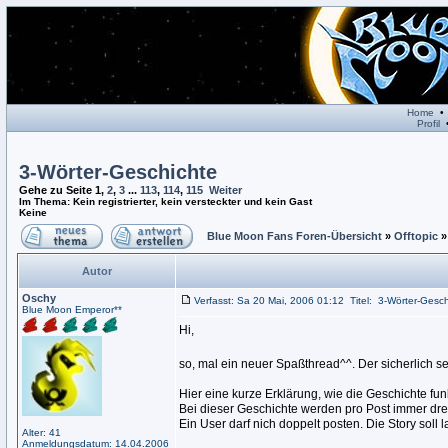
Home
Profil
3-Wörter-Geschichte
Gehe zu Seite
1
,
2
,
3
...
113
,
114
,
115
Weiter
Im Thema: Kein registrierter, kein versteckter und kein Gast
Keine
Blue Moon Fans Foren-Übersicht
»
Offtopic
Autor
Oschy
Verfasst: Sa 20 Mai, 2006 01:12
Titel:
3-Wörter-Gesch
Blue Moon Emperor**
Hi,
so, mal ein neuer Spaßthread^^. Der sicherlich s
Hier eine kurze Erklärung, wie die Geschichte funk
Bei dieser Geschichte werden pro Post immer dre
Ein User darf nich doppelt posten. Die Story sol
Alter: 41
Anmeldungsdatum: 14.04.2006