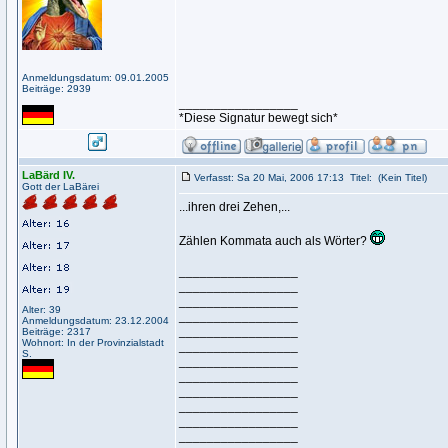
Anmeldungsdatum: 09.01.2005
Beiträge: 2939
_________________
*Diese Signatur bewegt sich*
LaBärd IV.
Verfasst: Sa 20 Mai, 2006 17:13
Titel:
(Kein Titel)
Gott der LaBärei
...ihren drei Zehen,...
Zählen Kommata auch als Wörter?
_________________
_________________
_________________
Alter: 39
_________________
Anmeldungsdatum: 23.12.2004
_________________
Beiträge: 2317
Wohnort: In der Provinzialstadt
_________________
S.
_________________
_________________
_________________
_________________
_________________
_________________