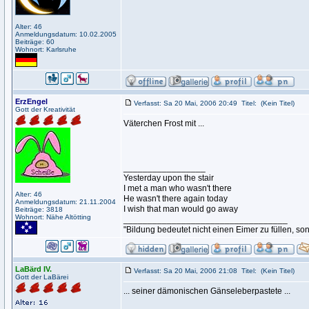
Alter: 46
Anmeldungsdatum: 10.02.2005
Beiträge: 60
Wohnort: Karlsruhe
ErzEngel
Verfasst: Sa 20 Mai, 2006 20:49
Titel:
(Kein Titel)
Gott der Kreativität
Väterchen Frost mit ...
_________________
Yesterday upon the stair
I met a man who wasn't there
Alter: 46
He wasn't there again today
Anmeldungsdatum: 21.11.2004
I wish that man would go away
Beiträge: 3818
Wohnort: Nähe Altötting
__________________________________
"Bildung bedeutet nicht einen Eimer zu füllen, so
LaBärd IV.
Verfasst: Sa 20 Mai, 2006 21:08
Titel:
(Kein Titel)
Gott der LaBärei
... seiner dämonischen Gänseleberpastete ...