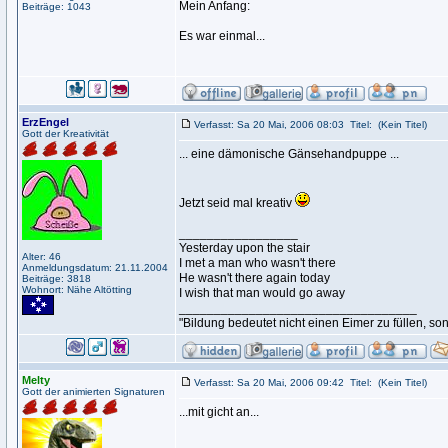
Mein Anfang:
Beiträge: 1043
Es war einmal...
ErzEngel
Verfasst: Sa 20 Mai, 2006 08:03
Titel:
(Kein Titel)
Gott der Kreativität
... eine dämonische Gänsehandpuppe ...
Jetzt seid mal kreativ
_________________
Yesterday upon the stair
Alter: 46
I met a man who wasn't there
Anmeldungsdatum: 21.11.2004
He wasn't there again today
Beiträge: 3818
Wohnort: Nähe Altötting
I wish that man would go away
__________________________________
"Bildung bedeutet nicht einen Eimer zu füllen, so
Melty
Verfasst: Sa 20 Mai, 2006 09:42
Titel:
(Kein Titel)
Gott der animierten Signaturen
...mit gicht an...