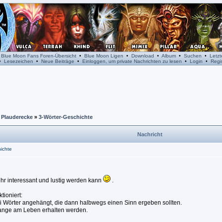
•
Blue Moon Fans Foren-Übersicht
•
Blue Moon Ligen
•
Download
•
Album
•
Suchen
•
Letz
•
Lesezeichen
•
Neue Beiträge
•
Einloggen, um private Nachrichten zu lesen
•
Login
•
Regis
»
Plauderecke
»
3-Wörter-Geschichte
Nachricht
ichte
ehr interessant und lustig werden kann
.
tioniert:
i Wörter angehängt, die dann halbwegs einen Sinn ergeben sollten.
l lange am Leben erhalten werden.