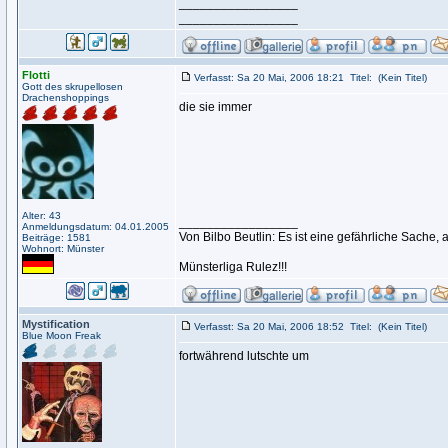
_________________
_________________
Flotti
Verfasst: Sa 20 Mai, 2006 18:21
Titel:
(Kein Titel)
Gott des skrupellosen
Drachenshoppings
die sie immer
Alter: 43
_________________
Anmeldungsdatum: 04.01.2005
Von Bilbo Beutlin: Es ist eine gefährliche Sache,
Beiträge: 1581
Wohnort: Münster
Münsterliga Rulez!!!
Mystification
Verfasst: Sa 20 Mai, 2006 18:52
Titel:
(Kein Titel)
Blue Moon Freak
fortwährend lutschte um