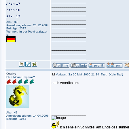
_________________
_________________
_________________
_________________
_________________
Alter: 39
_________________
Anmeldungsdatum: 23.12.2004
_________________
Beiträge: 2317
_________________
Wohnort: In der Provinzialstadt
S.
_________________
_________________
_________________
_________________
_________________
_________________
Oschy
Verfasst: Sa 20 Mai, 2006 21:24
Titel:
(Kein Titel)
Blue Moon Emperor**
nach Amerika um
Alter: 41
_________________
Anmeldungsdatum: 14.04.2006
Beiträge: 1043
Ich sehe ein Schnitzel am Ende des Tunne