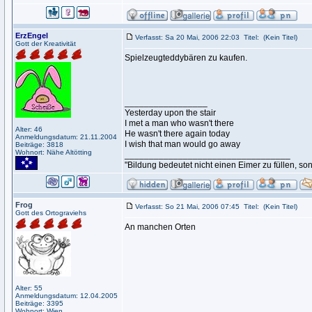
ErzEngel
Verfasst: Sa 20 Mai, 2006 22:03
Titel:
(Kein Titel)
Gott der Kreativität
Spielzeugteddybären zu kaufen.
_________________
Yesterday upon the stair
I met a man who wasn't there
Alter: 46
He wasn't there again today
Anmeldungsdatum: 21.11.2004
I wish that man would go away
Beiträge: 3818
Wohnort: Nähe Altötting
__________________________________
"Bildung bedeutet nicht einen Eimer zu füllen, so
Frog
Verfasst: So 21 Mai, 2006 07:45
Titel:
(Kein Titel)
Gott des Ortograviehs
An manchen Orten
Alter: 55
Anmeldungsdatum: 12.04.2005
Beiträge: 3395
Wohnort: Wien