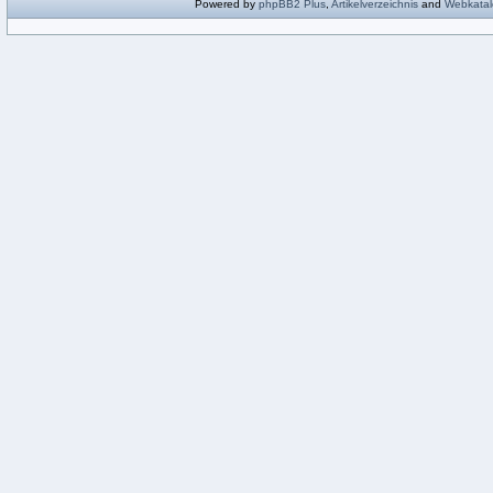
Powered by
phpBB2
Plus
,
Artikelverzeichnis
and
Webkatal