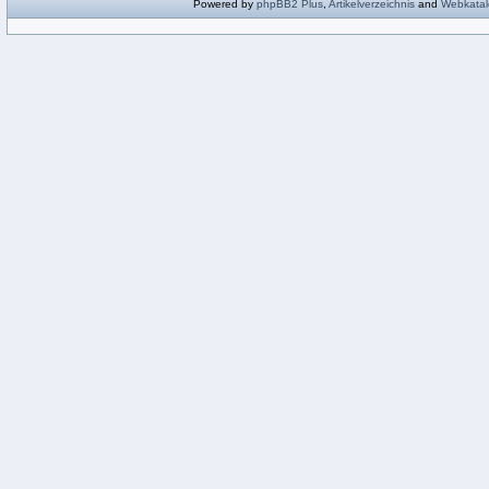
Powered by
phpBB2
Plus
,
Artikelverzeichnis
and
Webkatal