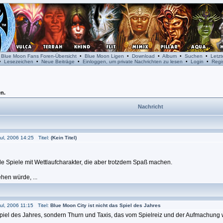
•
Blue Moon Fans Foren-Übersicht
•
Blue Moon Ligen
•
Download
•
Album
•
Suchen
•
Letz
•
Lesezeichen
•
Neue Beiträge
•
Einloggen, um private Nachrichten zu lesen
•
Login
•
Regis
n.
Nachricht
ul, 2006 14:25 Titel:
(Kein Titel)
ele Spiele mit Wettlaufcharakter, die aber trotzdem Spaß machen.
hen würde, ...
ul, 2006 11:15 Titel:
Blue Moon City ist nicht das Spiel des Jahres
piel des Jahres, sondern Thurn und Taxis, das vom Spielreiz und der Aufmachung w