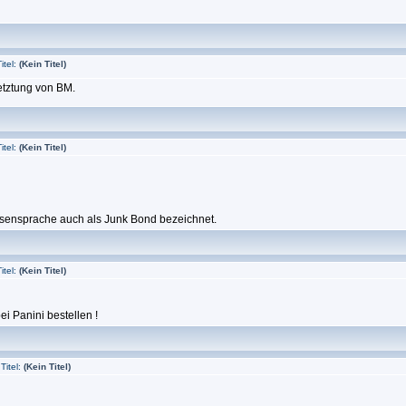
itel:
(Kein Titel)
etztung von BM.
itel:
(Kein Titel)
örsensprache auch als Junk Bond bezeichnet.
itel:
(Kein Titel)
i Panini bestellen !
Titel:
(Kein Titel)