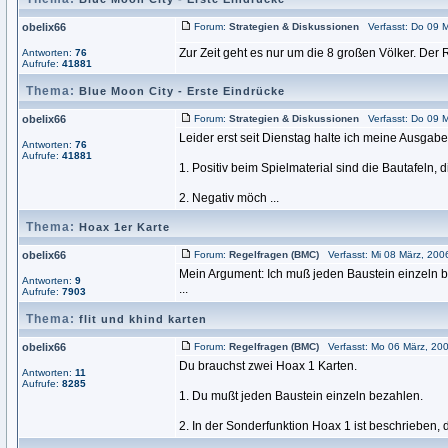
obelix66
Forum:
Strategien & Diskussionen
Verfasst: Do 09 M
Zur Zeit geht es nur um die 8 großen Völker. Der 
Antworten:
76
Aufrufe:
41881
Thema:
Blue Moon City - Erste Eindrücke
obelix66
Forum:
Strategien & Diskussionen
Verfasst: Do 09 M
Leider erst seit Dienstag halte ich meine Ausgab
Antworten:
76
Aufrufe:
41881
1. Positiv beim Spielmaterial sind die Bautafeln, di
2. Negativ möch ...
Thema:
Hoax 1er Karte
obelix66
Forum:
Regelfragen (BMC)
Verfasst: Mi 08 März, 200
Mein Argument: Ich muß jeden Baustein einzeln b
Antworten:
9
...
Aufrufe:
7903
Thema:
flit und khind karten
obelix66
Forum:
Regelfragen (BMC)
Verfasst: Mo 06 März, 200
Du brauchst zwei Hoax 1 Karten.
Antworten:
11
Aufrufe:
8285
1. Du mußt jeden Baustein einzeln bezahlen.
2. In der Sonderfunktion Hoax 1 ist beschrieben,