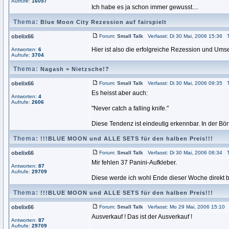
Aufrufe:
16057
Ich habe es ja schon immer gewusst....
Thema:
Blue Moon City Rezession auf fairspielt
obelix66
Forum:
Small Talk
Verfasst: Di 30 Mai, 2006 15:36 T
Hier ist also die erfolgreiche Rezession und Ums
Antworten:
6
Aufrufe:
3704
Thema:
Nagash = Nietzsche!?
obelix66
Forum:
Small Talk
Verfasst: Di 30 Mai, 2006 09:35 T
Es heisst aber auch:
Antworten:
4
Aufrufe:
2606
"Never catch a falling knife."
Diese Tendenz ist eindeutig erkennbar. In der B
Thema:
!!!BLUE MOON und ALLE SETS für den halben Preis!!!
obelix66
Forum:
Small Talk
Verfasst: Di 30 Mai, 2006 08:34 T
Mir fehlen 37 Panini-Aufkleber.
Antworten:
87
Aufrufe:
29709
Diese werde ich wohl Ende dieser Woche direkt be
Thema:
!!!BLUE MOON und ALLE SETS für den halben Preis!!!
obelix66
Forum:
Small Talk
Verfasst: Mo 29 Mai, 2006 15:10 
Ausverkauf ! Das ist der Ausverkauf !
Antworten:
87
Aufrufe:
29709