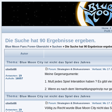
Home
Profil
Die Suche hat 90 Ergebnisse ergeben.
Blue Moon Fans Foren-Übersicht
»
Suchen
» Die Suche hat 90 Ergebnisse ergebe
Autor
Thema:
Blue Moon City ist nicht das Spiel des Jahres
obelix66
Forum:
Strategien & Diskussionen
Verfasst: Mo 17 J
Meine Gegenargumente:
Antworten:
19
Aufrufe:
16057
1. Muß jedes Spiel Interaktion haben ? Es gibt vi
2. Wenn es nach dem Vermarktungsprinzip nur ge
Thema:
Blue Moon City ist nicht das Spiel des Jahres
obelix66
Forum:
Strategien & Diskussionen
Verfasst: Mo 17 J
Völlig zu Recht wurde Blue Moon City nicht das S
Antworten:
19