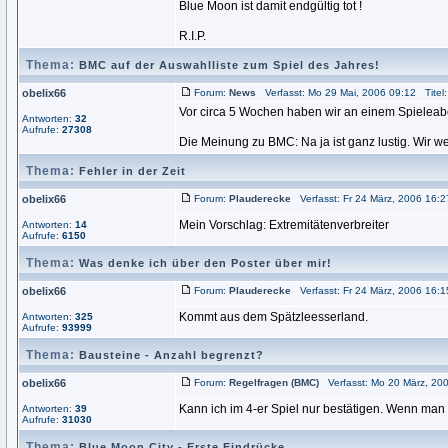
Blue Moon ist damit endgültig tot !
R.I.P.
Thema:
BMC auf der Auswahlliste zum Spiel des Jahres!
obelix66
Forum:
News
Verfasst: Mo 29 Mai, 2006 09:12 Titel
Vor circa 5 Wochen haben wir an einem Spieleab
Antworten:
32
Aufrufe:
27308
Die Meinung zu BMC: Na ja ist ganz lustig. Wir w
Thema:
Fehler in der Zeit
obelix66
Forum:
Plauderecke
Verfasst: Fr 24 März, 2006 16:2
Mein Vorschlag: Extremitätenverbreiter
Antworten:
14
Aufrufe:
6150
Thema:
Was denke ich über den Poster über mir!
obelix66
Forum:
Plauderecke
Verfasst: Fr 24 März, 2006 16:1
Kommt aus dem Spätzleesserland.
Antworten:
325
Aufrufe:
93999
Thema:
Bausteine - Anzahl begrenzt?
obelix66
Forum:
Regelfragen (BMC)
Verfasst: Mo 20 März, 200
Kann ich im 4-er Spiel nur bestätigen. Wenn man 
Antworten:
39
Aufrufe:
31030
Thema:
Blue Moon City - Erste Eindrücke