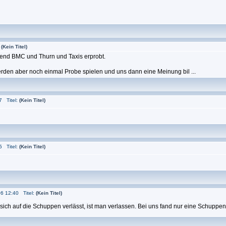
:
(Kein Titel)
end BMC und Thurn und Taxis erprobt.
erden aber noch einmal Probe spielen und uns dann eine Meinung bil ...
7 Titel:
(Kein Titel)
5 Titel:
(Kein Titel)
6 12:40 Titel:
(Kein Titel)
sich auf die Schuppen verlässt, ist man verlassen. Bei uns fand nur eine Schuppen