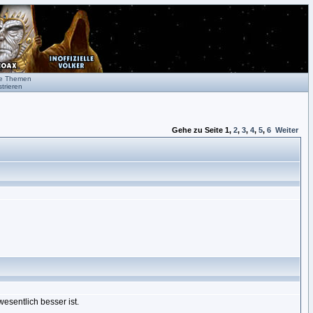
te Themen
trieren
Gehe zu Seite
1
,
2
,
3
,
4
,
5
,
6
Weiter
esentlich besser ist.