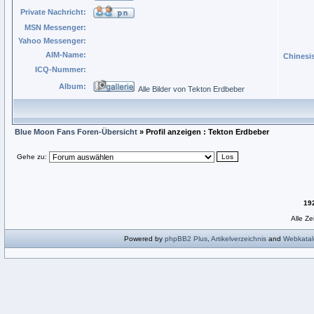
Private Nachricht:
MSN Messenger:
Yahoo Messenger:
AIM-Name:
Chinesi
ICQ-Nummer:
Album:
Alle Bilder von Tekton Erdbeber
Blue Moon Fans Foren-Übersicht
» Profil anzeigen : Tekton Erdbeber
Gehe zu:
19
Alle Z
Powered by
phpBB2
Plus
,
Artikelverzeichnis
and
Webkatal