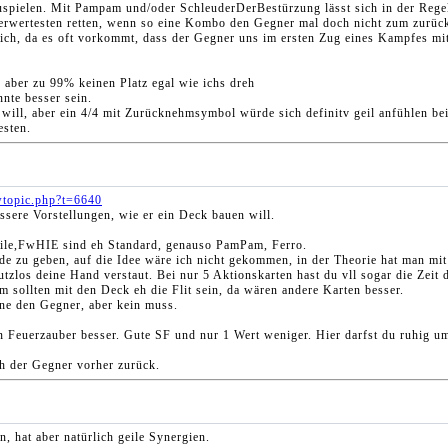
zuspielen. Mit Pampam und/oder SchleuderDerBestürzung lässt sich in der Rege
rwertesten retten, wenn so eine Kombo den Gegner mal doch nicht zum zurückzi
zlich, da es oft vorkommt, dass der Gegner uns im ersten Zug eines Kampfes 
be aber zu 99% keinen Platz egal wie ichs dreh
nte besser sein.
ill, aber ein 4/4 mit Zurücknehmsymbol würde sich definitv geil anfühlen be
esten.
wtopic.php?t=6640
ssere Vorstellungen, wie er ein Deck bauen will.
eile,FwHIE sind eh Standard, genauso PamPam, Ferro.
e zu geben, auf die Idee wäre ich nicht gekommen, in der Theorie hat man mit 
nutzlos deine Hand verstaut. Bei nur 5 Aktionskarten hast du vll sogar die Zeit 
em sollten mit den Deck eh die Flit sein, da wären andere Karten besser.
nne den Gegner, aber kein muss.
en Feuerzauber besser. Gute SF und nur 1 Wert weniger. Hier darfst du ruhig u
ich der Gegner vorher zurück.
, hat aber natürlich geile Synergien.