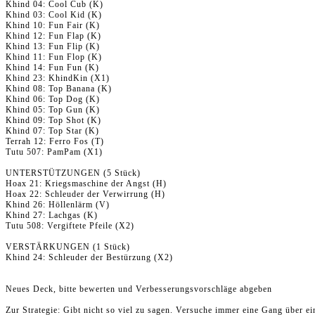
Khind 04: Cool Cub (K)
Khind 03: Cool Kid (K)
Khind 10: Fun Fair (K)
Khind 12: Fun Flap (K)
Khind 13: Fun Flip (K)
Khind 11: Fun Flop (K)
Khind 14: Fun Fun (K)
Khind 23: KhindKin (X1)
Khind 08: Top Banana (K)
Khind 06: Top Dog (K)
Khind 05: Top Gun (K)
Khind 09: Top Shot (K)
Khind 07: Top Star (K)
Terrah 12: Ferro Fos (T)
Tutu 507: PamPam (X1)
UNTERSTÜTZUNGEN (5 Stück)
Hoax 21: Kriegsmaschine der Angst (H)
Hoax 22: Schleuder der Verwirrung (H)
Khind 26: Höllenlärm (V)
Khind 27: Lachgas (K)
Tutu 508: Vergiftete Pfeile (X2)
VERSTÄRKUNGEN (1 Stück)
Khind 24: Schleuder der Bestürzung (X2)
Neues Deck, bitte bewerten und Verbesserungsvorschläge abgeben
Zur Strategie: Gibt nicht so viel zu sagen. Versuche immer eine Gang über 