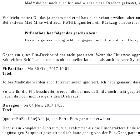
MadMike hat mich auch hin und wieder einen Drachen gekostet, 
Vielleicht meinst Du das ja anders und erml hats auch schon erwähnt, aber nu
Bei aktivem Mad Mike wird auch FWHIE ignoriert, ein Rückzug umsonst ist d
PitPanflöte hat folgendes geschrieben:
Das einzige was richtig schlimm gegen die Flit ist mit dem Deck, 
Gegen ein gutes Flit-Deck wird das nicht passieren. Wenn die Flit etwas aggre
zahlreichen Schlüsselkarten sowohl schneller kommen als auch bessere Syner
PitPanflöte
- Mo 30 Okt, 2017 19:01
Titel:
Jo bei MadMike werden auch Interventionen ignoriert. Ich habe gemeint, da
So wie ihr die Flit beschreibt, werden die bei uns definitiv noch nicht gespi
haben da noch nicht so ganz den Dreh raus.
Dwragon
- Sa 04 Nov, 2017 14:53
Titel:
[quote=PitPanflöte]Ach ja, hab Ferro Fors gar nicht erwähnt.
Der ist ein kompletter Albtraum, viel schlimmer als die Flitcharaktere finde 
ungünstigen Zeitpunkt gespielt und ich hatte genug von der Fun-Gang parat 