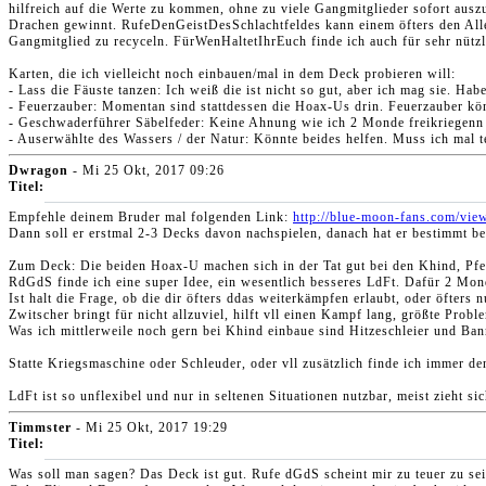
hilfreich auf die Werte zu kommen, ohne zu viele Gangmitglieder sofort aus
Drachen gewinnt. RufeDenGeistDesSchlachtfeldes kann einem öfters den Alle
Gangmitglied zu recyceln. FürWenHaltetIhrEuch finde ich auch für sehr nüt
Karten, die ich vielleicht noch einbauen/mal in dem Deck probieren will:
- Lass die Fäuste tanzen: Ich weiß die ist nicht so gut, aber ich mag sie. Ha
- Feuerzauber: Momentan sind stattdessen die Hoax-Us drin. Feuerzauber kön
- Geschwaderführer Säbelfeder: Keine Ahnung wie ich 2 Monde freikriegenn w
- Auserwählte des Wassers / der Natur: Könnte beides helfen. Muss ich mal t
Dwragon
- Mi 25 Okt, 2017 09:26
Titel:
Empfehle deinem Bruder mal folgenden Link:
http://blue-moon-fans.com/vie
Dann soll er erstmal 2-3 Decks davon nachspielen, danach hat er bestimmt be
Zum Deck: Die beiden Hoax-U machen sich in der Tat gut bei den Khind, Pf
RdGdS finde ich eine super Idee, ein wesentlich besseres LdFt. Dafür 2 Mond
Ist halt die Frage, ob die dir öfters ddas weiterkämpfen erlaubt, oder öfters 
Zwitscher bringt für nicht allzuviel, hilft vll einen Kampf lang, größte Probl
Was ich mittlerweile noch gern bei Khind einbaue sind Hitzeschleier und Ba
Statte Kriegsmaschine oder Schleuder, oder vll zusätzlich finde ich immer d
LdFt ist so unflexibel und nur in seltenen Situationen nutzbar, meist zieht s
Timmster
- Mi 25 Okt, 2017 19:29
Titel:
Was soll man sagen? Das Deck ist gut. Rufe dGdS scheint mir zu teuer zu sein