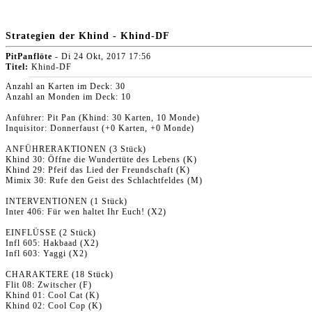
Strategien der Khind - Khind-DF
PitPanflöte
- Di 24 Okt, 2017 17:56
Titel:
Khind-DF
Anzahl an Karten im Deck: 30
Anzahl an Monden im Deck: 10
Anführer: Pit Pan (Khind: 30 Karten, 10 Monde)
Inquisitor: Donnerfaust (+0 Karten, +0 Monde)
ANFÜHRERAKTIONEN (3 Stück)
Khind 30: Öffne die Wundertüte des Lebens (K)
Khind 29: Pfeif das Lied der Freundschaft (K)
Mimix 30: Rufe den Geist des Schlachtfeldes (M)
INTERVENTIONEN (1 Stück)
Inter 406: Für wen haltet Ihr Euch! (X2)
EINFLÜSSE (2 Stück)
Infl 605: Hakbaad (X2)
Infl 603: Yaggi (X2)
CHARAKTERE (18 Stück)
Flit 08: Zwitscher (F)
Khind 01: Cool Cat (K)
Khind 02: Cool Cop (K)