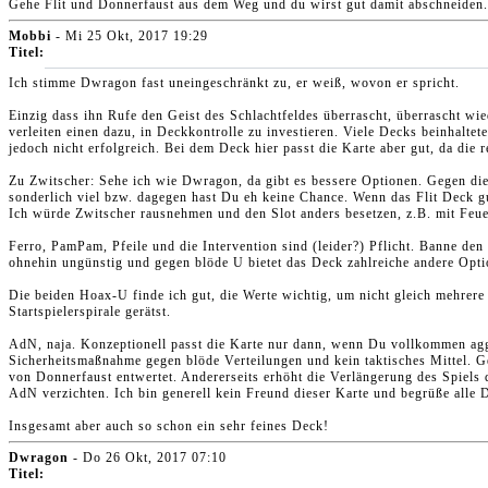
Gehe Flit und Donnerfaust aus dem Weg und du wirst gut damit abschneiden.
Mobbi
- Mi 25 Okt, 2017 19:29
Titel:
Ich stimme Dwragon fast uneingeschränkt zu, er weiß, wovon er spricht.
Einzig dass ihn Rufe den Geist des Schlachtfeldes überrascht, überrascht wi
verleiten einen dazu, in Deckkontrolle zu investieren. Viele Decks beinhal
jedoch nicht erfolgreich. Bei dem Deck hier passt die Karte aber gut, da die 
Zu Zwitscher: Sehe ich wie Dwragon, da gibt es bessere Optionen. Gegen die V
sonderlich viel bzw. dagegen hast Du eh keine Chance. Wenn das Flit Deck gu
Ich würde Zwitscher rausnehmen und den Slot anders besetzen, z.B. mit Feuer
Ferro, PamPam, Pfeile und die Intervention sind (leider?) Pflicht. Banne den
ohnehin ungünstig und gegen blöde U bietet das Deck zahlreiche andere Optio
Die beiden Hoax-U finde ich gut, die Werte wichtig, um nicht gleich mehrer
Startspielerspirale gerätst.
AdN, naja. Konzeptionell passt die Karte nur dann, wenn Du vollkommen aggress
Sicherheitsmaßnahme gegen blöde Verteilungen und kein taktisches Mittel. 
von Donnerfaust entwertet. Andererseits erhöht die Verlängerung des Spiels 
AdN verzichten. Ich bin generell kein Freund dieser Karte und begrüße alle De
Insgesamt aber auch so schon ein sehr feines Deck!
Dwragon
- Do 26 Okt, 2017 07:10
Titel: