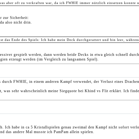
was aber oft zu verkraften war, da ich FWHIE immer nützlich einsetzen konnt
r zur Sicherheit:
a also nicht drin.
ist das Ende des Spiels: Ich habe mein Deck durchgerattert und bin leer, während
ssiver gespielt werden, dann werden beide Decks in etwa gleich schnell durchge
gien erzeugt werden (im Vergleich zu langsamen Spiel).
ss durch FWHIE, in einem anderen Kampf verwendet, der Verlust eines Drache
elt, was sehr wahrscheinlich meine Siegquote bei Khind vs Flit erklärt. Ich fin
ich. Ich habe in ca 5 Kristallspielen genau zweimal den Kampf nicht sofort ver
und das andere Mal musste ich PamPam allein spielen.