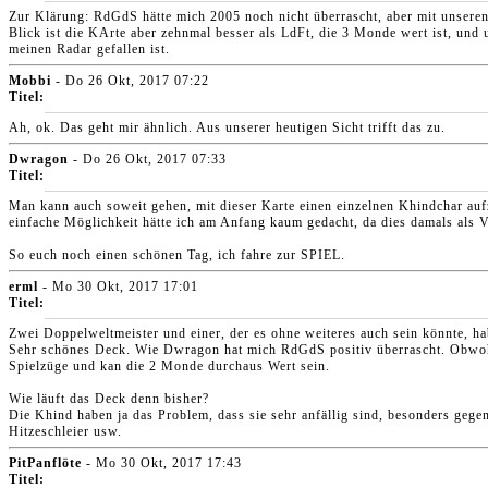
Zur Klärung: RdGdS hätte mich 2005 noch nicht überrascht, aber mit unseren
Blick ist die KArte aber zehnmal besser als LdFt, die 3 Monde wert ist, und u
meinen Radar gefallen ist.
Mobbi
- Do 26 Okt, 2017 07:22
Titel:
Ah, ok. Das geht mir ähnlich. Aus unserer heutigen Sicht trifft das zu.
Dwragon
- Do 26 Okt, 2017 07:33
Titel:
Man kann auch soweit gehen, mit dieser Karte einen einzelnen Khindchar auf
einfache Möglichkeit hätte ich am Anfang kaum gedacht, da dies damals als V
So euch noch einen schönen Tag, ich fahre zur SPIEL.
erml
- Mo 30 Okt, 2017 17:01
Titel:
Zwei Doppelweltmeister und einer, der es ohne weiteres auch sein könnte, h
Sehr schönes Deck. Wie Dwragon hat mich RdGdS positiv überrascht. Obwohl 
Spielzüge und kan die 2 Monde durchaus Wert sein.
Wie läuft das Deck denn bisher?
Die Khind haben ja das Problem, dass sie sehr anfällig sind, besonders gegen
Hitzeschleier usw.
PitPanflöte
- Mo 30 Okt, 2017 17:43
Titel: