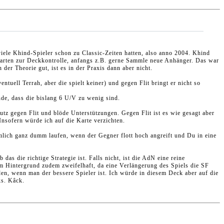
iele Khind-Spieler schon zu Classic-Zeiten hatten, also anno 2004. Khind
Karten zur Deckkontrolle, anfangs z.B. gerne Sammle neue Anhänger. Das war
der Theorie gut, ist es in der Praxis dann aber nicht.
uell Terrah, aber die spielt keiner) und gegen Flit bringt er nicht so
nde, dass die bislang 6 U/V zu wenig sind.
utz gegen Flit und blöde Unterstützungen. Gegen Flit ist es wie gesagt aber
nsofern würde ich auf die Karte verzichten.
mlich ganz dumm laufen, wenn der Gegner flott hoch angreift und Du in eine
s die richtige Strategie ist. Falls nicht, ist die AdN eine reine
m Hintergrund zudem zweifelhaft, da eine Verlängerung des Spiels die SF
den, wenn man der bessere Spieler ist. Ich würde in diesem Deck aber auf die
ks. Kâck.