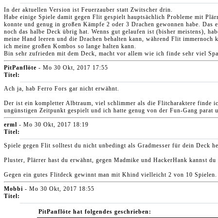
In der aktuellen Version ist Feuerzauber statt Zwitscher drin.
Habe einige Spiele damit gegen Flit gespielt hauptsächlich Probleme mit Plä
konnte und genug in großen Kämpfe 2 oder 3 Drachen gewonnen habe. Das einzi
noch das halbe Deck übrig hat. Wenns gut gelaufen ist (bisher meistens), hab
meine Hand leeren und die Drachen behalten kann, während Flit immernoch ko
ich meine großen Kombos so lange halten kann.
Bin sehr zufrieden mit dem Deck, macht vor allem wie ich finde sehr viel Spa
PitPanflöte
- Mo 30 Okt, 2017 17:55
Titel:
Ach ja, hab Ferro Fors gar nicht erwähnt.
Der ist ein kompletter Albtraum, viel schlimmer als die Flitcharaktere finde 
ungünstigen Zeitpunkt gespielt und ich hatte genug von der Fun-Gang parat 
erml
- Mo 30 Okt, 2017 18:19
Titel:
Spiele gegen Flit solltest du nicht unbedingt als Gradmesser für dein Deck 
Pluster, Plärrer hast du erwähnt, gegen Madmike und HackerHank kannst du f
Gegen ein gutes Flitdeck gewinnt man mit Khind vielleicht 2 von 10 Spielen.
Mobbi
- Mo 30 Okt, 2017 18:55
Titel:
PitPanflöte hat folgendes geschrieben: