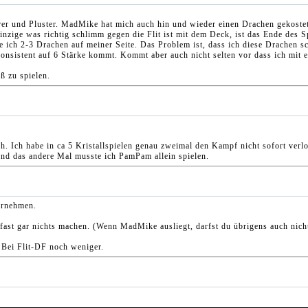
rrer und Pluster. MadMike hat mich auch hin und wieder einen Drachen gekoste
ge was richtig schlimm gegen die Flit ist mit dem Deck, ist das Ende des Spi
e ich 2-3 Drachen auf meiner Seite. Das Problem ist, dass ich diese Drachen sch
nsistent auf 6 Stärke kommt. Kommt aber auch nicht selten vor dass ich mit e
ß zu spielen.
ich. Ich habe in ca 5 Kristallspielen genau zweimal den Kampf nicht sofort ver
und das andere Mal musste ich PamPam allein spielen.
hernehmen.
ast gar nichts machen. (Wenn MadMike ausliegt, darfst du übrigens auch nich
 Bei Flit-DF noch weniger.