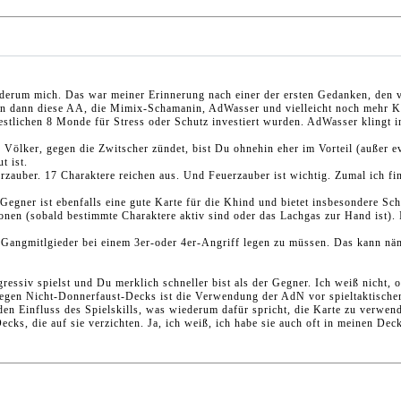
ederum mich. Das war meiner Erinnerung nach einer der ersten Gedanken, den v
teten dann diese AA, die Mimix-Schamanin, AdWasser und vielleicht noch mehr 
restlichen 8 Monde für Stress oder Schutz investiert wurden. AdWasser klingt in 
ölker, gegen die Zwitscher zündet, bist Du ohnehin eher im Vorteil (außer event
t ist.
zauber. 17 Charaktere reichen aus. Und Feuerzauber ist wichtig. Zumal ich fi
 Gegner ist ebenfalls eine gute Karte für die Khind und bietet insbesondere Sch
nen (sobald bestimmte Charaktere aktiv sind oder das Lachgas zur Hand ist). I
e Gangmitlgieder bei einem 3er-oder 4er-Angriff legen zu müssen. Das kann nä
iv spielst und Du merklich schneller bist als der Gegner. Ich weiß nicht, ob da
Gegen Nicht-Donnerfaust-Decks ist die Verwendung der AdN vor spieltaktische
den Einfluss des Spielskills, was wiederum dafür spricht, die Karte zu verwen
cks, die auf sie verzichten. Ja, ich weiß, ich habe sie auch oft in meinen Dec