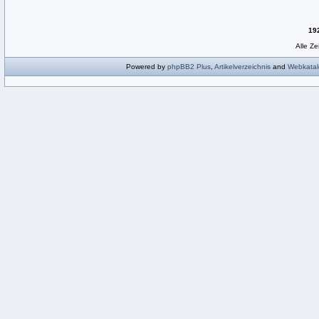
19
Alle Z
Powered by
phpBB2
Plus
,
Artikelverzeichnis
and
Webkatal