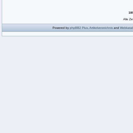
18
Alle Z
Powered by
phpBB2
Plus
,
Artikelverzeichnis
and
Webkatal