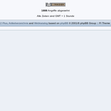
1888
Angriffe abgewehrt
Alle Zeiten sind GMT + 1 Stunde
B2
Plus
,
Artikelverzeichnis
and
Webkatalog
based on
phpBB
© 2001/6 phpBB Group :: FI Theme 