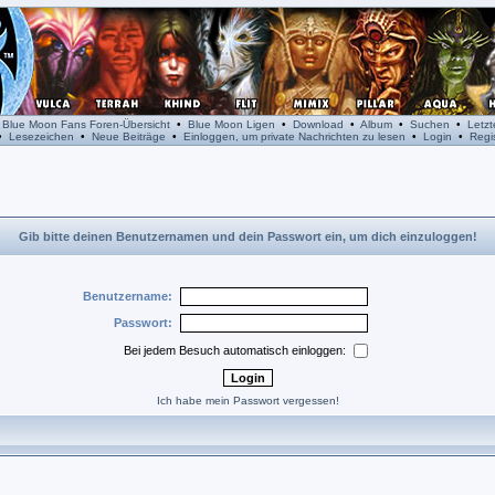
•
Blue Moon Fans Foren-Übersicht
•
Blue Moon Ligen
•
Download
•
Album
•
Suchen
•
Letz
•
Lesezeichen
•
Neue Beiträge
•
Einloggen, um private Nachrichten zu lesen
•
Login
•
Regis
Gib bitte deinen Benutzernamen und dein Passwort ein, um dich einzuloggen!
Benutzername:
Passwort:
Bei jedem Besuch automatisch einloggen:
Ich habe mein Passwort vergessen!