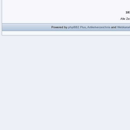
18
Alle Z
Powered by
phpBB2
Plus
,
Artikelverzeichnis
and
Webkatal