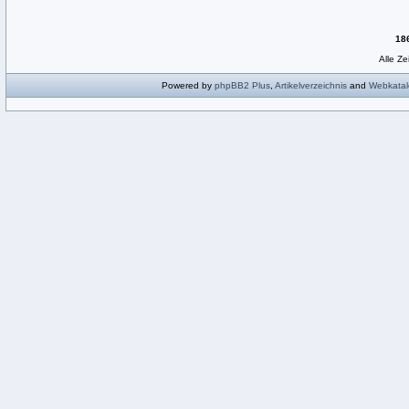
18
Alle Z
Powered by
phpBB2
Plus
,
Artikelverzeichnis
and
Webkatal