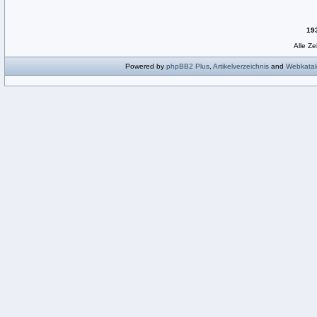
19
Alle Z
Powered by
phpBB2
Plus
,
Artikelverzeichnis
and
Webkatal