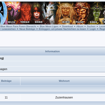
•
Blue Moon Fans Foren-Übersicht
•
Blue Moon Ligen
•
Download
•
Album
•
Suchen
•
Letz
•
Lesezeichen
•
Neue Beiträge
•
Einloggen, um private Nachrichten zu lesen
•
Login
•
Regis
Information
rg)
managen
Beiträge
Wohnort
11
Zuzenhausen