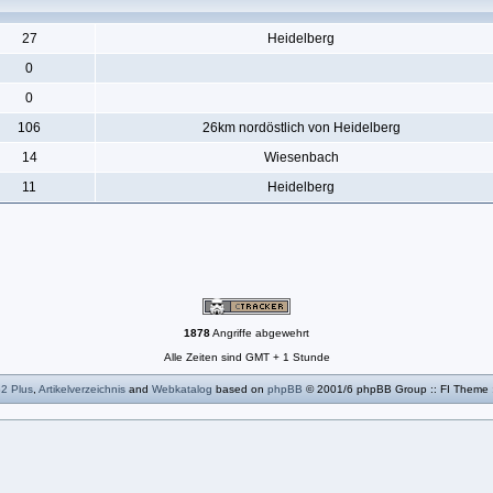
27
Heidelberg
0
0
106
26km nordöstlich von Heidelberg
14
Wiesenbach
11
Heidelberg
1878
Angriffe abgewehrt
Alle Zeiten sind GMT + 1 Stunde
B2
Plus
,
Artikelverzeichnis
and
Webkatalog
based on
phpBB
© 2001/6 phpBB Group :: FI Theme 