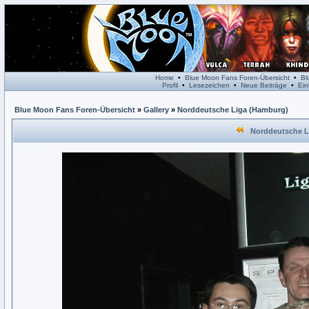
Home
•
Blue Moon Fans Foren-Übersicht
•
Bl
Profil
•
Lesezeichen
•
Neue Beiträge
•
Ein
Blue Moon Fans Foren-Übersicht
»
Gallery
»
Norddeutsche Liga (Hamburg)
Norddeutsche Li