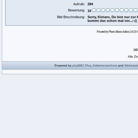
Aufrufe:
284
Bewertung:
10
Bild-Beschreibung:
Sorry, Kintaro, Du bist nur zu
kommt das schon mal vor...:-((
Powered by Photo Album Addon 2.0.53 
18
Alle Z
Powered by
phpBB2
Plus
,
Artikelverzeichnis
and
Webkatal