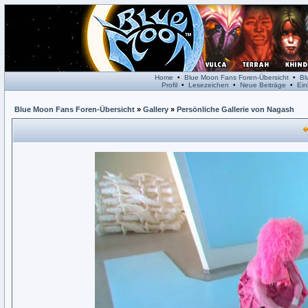
Home
•
Blue Moon Fans Foren-Übersicht
•
Bl
Profil
•
Lesezeichen
•
Neue Beiträge
•
Ein
Blue Moon Fans Foren-Übersicht
»
Gallery
»
Persönliche Gallerie von Nagash