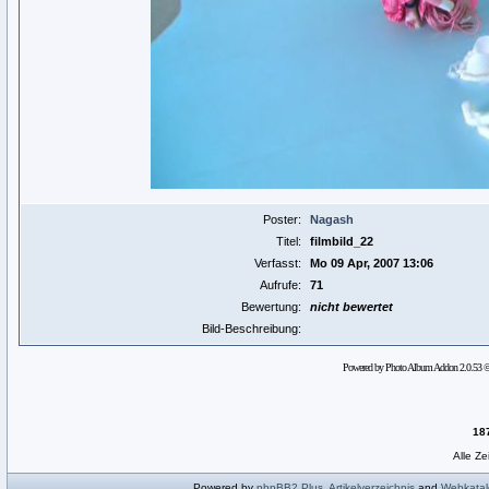
Poster:
Nagash
Titel:
filmbild_22
Verfasst:
Mo 09 Apr, 2007 13:06
Aufrufe:
71
Bewertung:
nicht bewertet
Bild-Beschreibung:
Powered by Photo Album Addon 2.0.53 
18
Alle Z
Powered by
phpBB2
Plus
,
Artikelverzeichnis
and
Webkatal