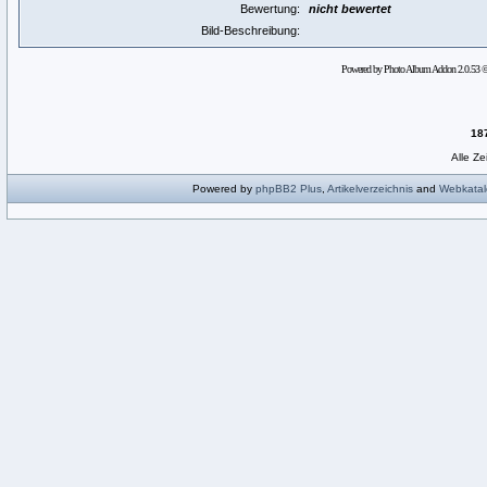
Bewertung:
nicht bewertet
Bild-Beschreibung:
Powered by Photo Album Addon 2.0.53 
18
Alle Z
Powered by
phpBB2
Plus
,
Artikelverzeichnis
and
Webkatal