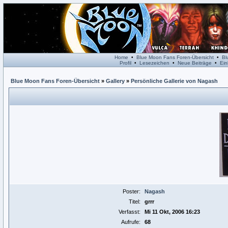
Home
•
Blue Moon Fans Foren-Übersicht
•
Bl
Profil
•
Lesezeichen
•
Neue Beiträge
•
Ein
Blue Moon Fans Foren-Übersicht
»
Gallery
»
Persönliche Gallerie von Nagash
Poster:
Nagash
Titel:
grrr
Verfasst:
Mi 11 Okt, 2006 16:23
Aufrufe:
68