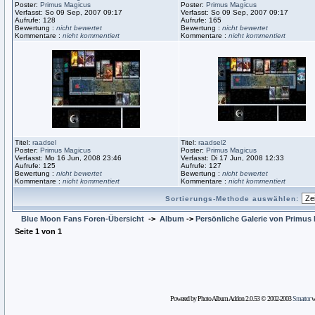
Poster:
Primus Magicus
Poster:
Primus Magicus
Verfasst: So 09 Sep, 2007 09:17
Verfasst: So 09 Sep, 2007 09:17
Aufrufe: 128
Aufrufe: 165
Bewertung :
nicht bewertet
Bewertung :
nicht bewertet
Kommentare :
nicht kommentiert
Kommentare :
nicht kommentiert
Titel:
raadsel
Titel:
raadsel2
Poster:
Primus Magicus
Poster:
Primus Magicus
Verfasst: Mo 16 Jun, 2008 23:46
Verfasst: Di 17 Jun, 2008 12:33
Aufrufe: 125
Aufrufe: 127
Bewertung :
nicht bewertet
Bewertung :
nicht bewertet
Kommentare :
nicht kommentiert
Kommentare :
nicht kommentiert
Sortierungs-Methode auswählen:
Blue Moon Fans Foren-Übersicht
->
Album
->
Persönliche Galerie von Primus
Seite
1
von
1
Powered by Photo Album Addon 2.0.53 © 2002-2003
Smartor
wi