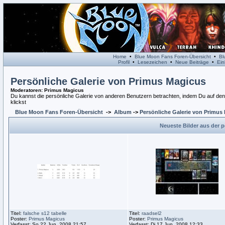
Home
•
Blue Moon Fans Foren-Übersicht
•
Bl
Profil
•
Lesezeichen
•
Neue Beiträge
•
Ein
Persönliche Galerie von Primus Magicus
Moderatoren
: Primus Magicus
Du kannst die persönliche Galerie von anderen Benutzern betrachten, indem Du auf den L
klickst
Blue Moon Fans Foren-Übersicht
->
Album
->
Persönliche Galerie von Primus
Neueste Bilder aus der 
Titel:
falsche s12 tabelle
Titel:
raadsel2
Poster:
Primus Magicus
Poster:
Primus Magicus
Verfasst: So 22 Jun, 2008 21:57
Verfasst: Di 17 Jun, 2008 12:33