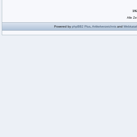
19
Alle Z
Powered by
phpBB2
Plus
,
Artikelverzeichnis
and
Webkatal