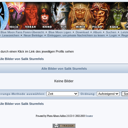
•
Blue Moon Fans Foren-Übersicht
•
Blue Moon Ligen
•
Download
•
Album
•
Suchen
•
Letz
•
Lesezeichen
•
Neue Beiträge
•
Einloggen, um private Nachrichten zu lesen
•
Login
•
Regis
durch einen Klick im Link des jeweiligen Profils sehen
lle Bilder von Salik Sturmfels
Alle Bilder von Salik Sturmfels
Keine Bilder
ierungs-Methode auswählen:
Ordnung:
lle Bilder von Salik Sturmfels
Powered by Photo Album Addon 2.0.53 © 2002-2003
Smartor