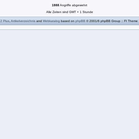
1888
Angriffe abgewehrt
Alle Zeiten sind GMT + 1 Stunde
B2
Plus
,
Artikelverzeichnis
and
Webkatalog
based on
phpBB
© 2001/6 phpBB Group :: FI Theme 