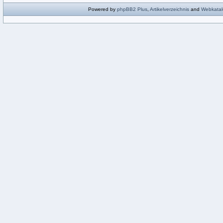
Powered by
phpBB2
Plus
,
Artikelverzeichnis
and
Webkatal