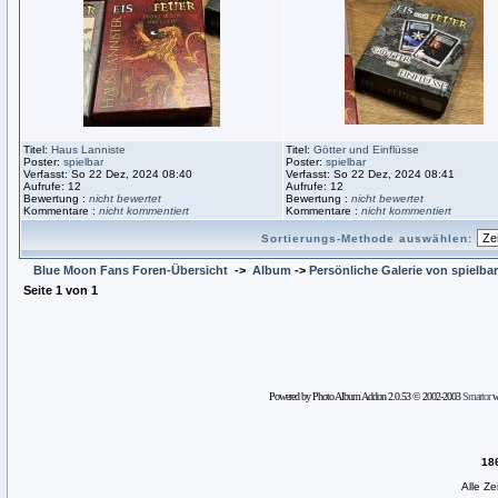
Titel:
Haus Lanniste
Titel:
Götter und Einflüsse
Poster:
spielbar
Poster:
spielbar
Verfasst: So 22 Dez, 2024 08:40
Verfasst: So 22 Dez, 2024 08:41
Aufrufe: 12
Aufrufe: 12
Bewertung :
nicht bewertet
Bewertung :
nicht bewertet
Kommentare :
nicht kommentiert
Kommentare :
nicht kommentiert
Sortierungs-Methode auswählen:
Blue Moon Fans Foren-Übersicht
->
Album
->
Persönliche Galerie von spielbar
Seite
1
von
1
Powered by Photo Album Addon 2.0.53 © 2002-2003
Smartor
wi
18
Alle Z