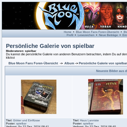
Home
•
Blue Moon Fans Foren-Übersicht
•
Bl
Profil
•
Lesezeichen
•
Neue Beiträge
•
Ein
Persönliche Galerie von spielbar
Moderatoren
: spielbar
Du kannst die persönliche Galerie von anderen Benutzern betrachten, indem Du auf den L
klickst
Blue Moon Fans Foren-Übersicht
->
Album
->
Persönliche Galerie von spielbar
Neueste Bilder aus d
Titel:
Götter und Einflüsse
Titel:
Haus Lanniste
Poster:
spielbar
Poster:
spielbar
Verfasst: So 22 Dez, 2024 08:41
Verfasst: So 22 Dez, 2024 08:40