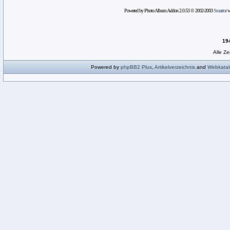
Powered by Photo Album Addon 2.0.53 © 2002-2003
Smartor
wi
19
Alle Z
Powered by
phpBB2
Plus
,
Artikelverzeichnis
and
Webkatal