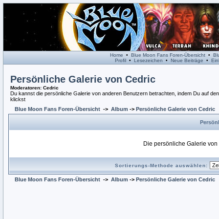
Home
•
Blue Moon Fans Foren-Übersicht
•
Bl
Profil
•
Lesezeichen
•
Neue Beiträge
•
Ein
Persönliche Galerie von Cedric
Moderatoren
: Cedric
Du kannst die persönliche Galerie von anderen Benutzern betrachten, indem Du auf den L
klickst
Blue Moon Fans Foren-Übersicht
->
Album
->
Persönliche Galerie von Cedric
Persönl
Die persönliche Galerie von C
Sortierungs-Methode auswählen:
Blue Moon Fans Foren-Übersicht
->
Album
->
Persönliche Galerie von Cedric