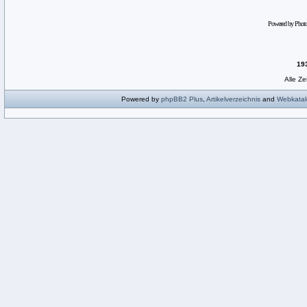
Powered by Phot
19
Alle Z
Powered by
phpBB2
Plus
,
Artikelverzeichnis
and
Webkatal