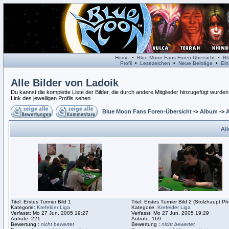
Home
•
Blue Moon Fans Foren-Übersicht
•
Bl
Profil
•
Lesezeichen
•
Neue Beiträge
•
Ein
Alle Bilder von Ladoik
Du kannst die komplette Liste der Bilder, die durch andere Mitglieder hinzugefügt wurden
Link des jeweiligen Profils sehen
Blue Moon Fans Foren-Übersicht
->
Album
->
A
All
Titel: Erstes Turnier Bild 1
Titel: Erstes Turnier Bild 2 (Stolzhaupt Ph
Kategorie:
Krefelder Liga
Kategorie:
Krefelder Liga
Verfasst: Mo 27 Jun, 2005 19:27
Verfasst: Mo 27 Jun, 2005 19:29
Aufrufe: 221
Aufrufe: 169
Bewertung :
nicht bewertet
Bewertung :
nicht bewertet