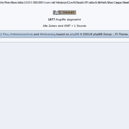
d by Photo Album Addon 2.0.53 © 2002-2003
Smartor
with Volodymyr (CLowN) Skoryk's SP1 addon & IdleVoid's Album Category Hierarc
1877
Angriffe abgewehrt
Alle Zeiten sind GMT + 1 Stunde
B2
Plus
,
Artikelverzeichnis
and
Webkatalog
based on
phpBB
© 2001/6 phpBB Group :: FI Theme 