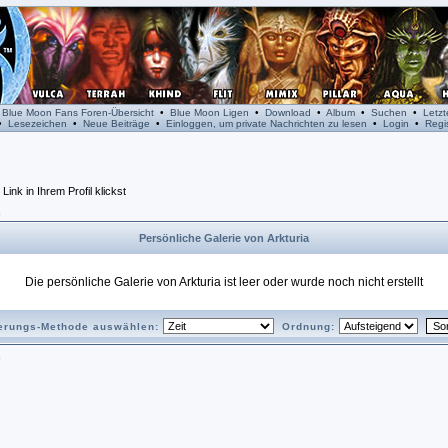
•
Blue Moon Fans Foren-Übersicht
•
Blue Moon Ligen
•
Download
•
Album
•
Suchen
•
Letz
•
Lesezeichen
•
Neue Beiträge
•
Einloggen, um private Nachrichten zu lesen
•
Login
•
Regis
nk in Ihrem Profil klickst
Persönliche Galerie von Arkturia
Die persönliche Galerie von Arkturia ist leer oder wurde noch nicht erstellt
ierungs-Methode auswählen:
Ordnung: