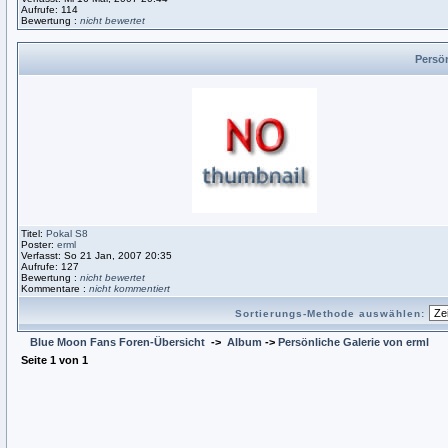
Aufrufe: 114
Bewertung :
nicht bewertet
Persön
Titel:
Pokal S8
Poster:
erml
Verfasst: So 21 Jan, 2007 20:35
Aufrufe: 127
Bewertung :
nicht bewertet
Kommentare :
nicht kommentiert
Sortierungs-Methode auswählen:
Blue Moon Fans Foren-Übersicht
->
Album
->
Persönliche Galerie von erml
Seite
1
von
1