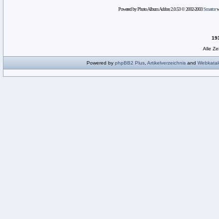
Powered by Photo Album Addon 2.0.53 © 2002-2003
Smartor
wi
19
Alle Z
Powered by
phpBB2
Plus
,
Artikelverzeichnis
and
Webkatal