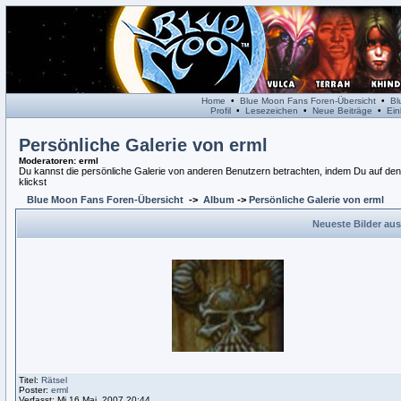
Home
•
Blue Moon Fans Foren-Übersicht
•
Bl
Profil
•
Lesezeichen
•
Neue Beiträge
•
Ein
Persönliche Galerie von erml
Moderatoren
: erml
Du kannst die persönliche Galerie von anderen Benutzern betrachten, indem Du auf den L
klickst
Blue Moon Fans Foren-Übersicht
->
Album
->
Persönliche Galerie von erml
Neueste Bilder aus
Titel:
Rätsel
Poster:
erml
Verfasst: Mi 16 Mai, 2007 20:44